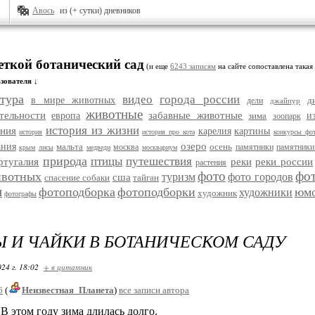
Авось
из (+ сутки) дневников
еткой ботанический сад
(и еще
6243 записям
на сайте сопоставлена такая
зователя ↓
тура
видео
города россии
в мире животных
д
дели
джайпур
животные
тельности
забавные животные
европа
зима
и
зоопарк
история из жизни
ания
карелия
картины
история
история про кота
конкурсы фо
озеро
ания
мальта
осень
москва
памятники
памятники
крым
лисы
медведи
москвариум
природа
птицы
путешествия
ртугалия
реки
реки россии
растения
фото
фо
ивотных
туризм
фото городов
сша
спасение собаки
тайган
и
фотоподборка
фотоподборки
юм
художники
художник
фотографы
 И ЧАЙКИ В БОТАНИЧЕСКОМ САДУ
24 г. 18:02
+ в цитатник
6
(
Неизвестная_Планета
)
все записи автора
том году зима длилась долго.