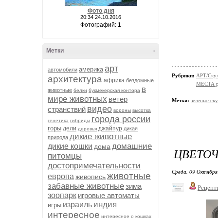
Фото дня
20:34 24.10.2016
Фотографий: 1
Метки
-
арт
америка
автомобили
Рубрики:
АРТ/Ску
архитектура
африка
бездомные
МЕСТА р
в
животные
белки
букмекерская контора
мире животных
ветер
Метки:
зеленые ск
видео
странствий
вороны
высотка
города россии
генетика
гибриды
горы
дели
джайпур
дикая
деревья
дикие животные
природа
домашние
дикие кошки
дома
ЦВЕТО
питомцы
достопримечательности
Среда, 09 Октября
животные
европа
живопись
забавные животные
зима
Рецепт
зоопарк
игровые автоматы
индия
израиль
игры
интересное
интересное о кошках