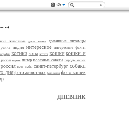
 метка)
икие животные
домашние питомцы
дикие кошки
интересное
индия
зраиль
интересные факты
котики
кошки
кошки и
коты
котята
тографии
питер
полезные советы
 россии
породы кошек
пермь
собаки
россия
санкт-петербург
рыбы
рыба
то дня
фото кошек
фото животных
фото котов
ор
ДНЕВНИК