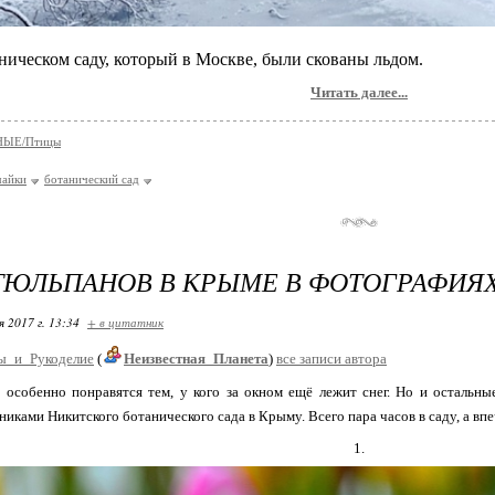
ническом саду, который в Москве, были скованы льдом.
Читать далее...
ЫЕ/Птицы
чайки
ботанический сад
ТЮЛЬПАНОВ В КРЫМЕ В ФОТОГРАФИЯХ
я 2017 г. 13:34
+ в цитатник
ы_и_Рукоделие
(
Неизвестная_Планета
)
все записи автора
особенно понравятся тем, у кого за окном ещё лежит снег. Но и остальны
никами Никитского ботанического сада в Крыму. Всего пара часов в саду, а вп
1.