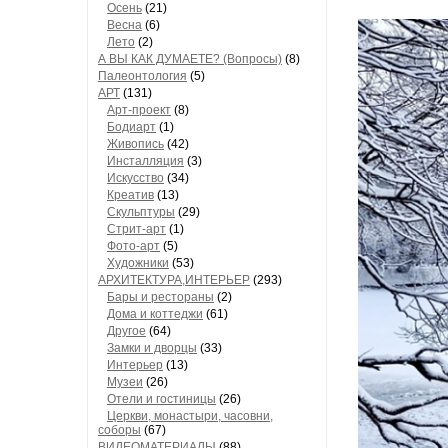
Осень
(21)
Весна
(6)
Лето
(2)
А ВЫ КАК ДУМАЕТЕ? (Вопросы)
(8)
Палеонтология
(5)
АРТ
(131)
Арт-проект
(8)
Бодиарт
(1)
Живопись
(42)
Инсталляция
(3)
Искусство
(34)
Креатив
(13)
Скульптуры
(29)
Стрит-арт
(1)
Фото-арт
(5)
Художники
(53)
АРХИТЕКТУРА,ИНТЕРЬЕР
(293)
Бары и рестораны
(2)
Дома и коттеджи
(61)
Другое
(64)
Замки и дворцы
(33)
Интерьер
(13)
Музеи
(26)
Отели и гостиницы
(26)
Церкви, монастыри, часовни,
соборы
(67)
ВИДЕОМАТЕРИАЛЫ
(88)