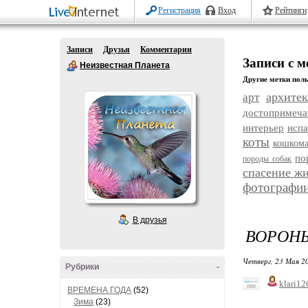
Регистрация
Вход
Рейтинги
Записи
Друзья
Комментарии
Записи с м
Неизвестная Планета
Другие метки поль
архитек
арт
достопримеча
интерьер
исп
коты
кошком
по
породы собак
спасение ж
фотографи
В друзья
ВОРОНЫ
Четверг, 23 Мая 20
Рубрики
-
klari12
ВРЕМЕНА ГОДА
(52)
Зима
(23)
В э