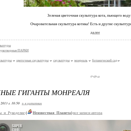
Зеленая цветочная скульптура кота, пьющего воду 
Очаровательная скульптура котика! Есть и другие скульптур
далее
льптуры
укотворные/ПАРКИ
ульптуры
цветочные скульптуры
скульптуры
монреаль
ботанический сад
ЧНЫЕ ГИГАНТЫ МОНРЕАЛЯ
 2013 г. 10:50
+ в цитатник
ы_и_Рукоделие
(
Неизвестная_Планета
)
все записи автора