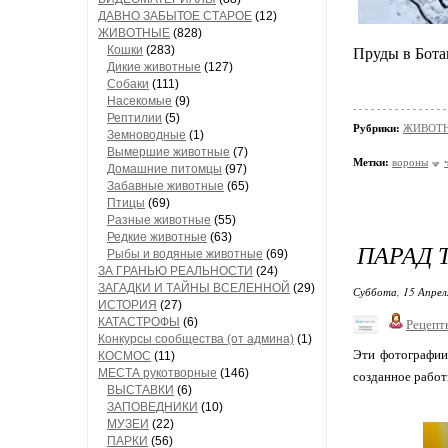
ДАВНО ЗАБЫТОЕ СТАРОЕ
(12)
ЖИВОТНЫЕ
(828)
Кошки
(283)
Пруды в Бота
Дикие животные
(127)
Собаки
(111)
Насекомые
(9)
Рептилии
(5)
Рубрики:
ЖИВОТН
Земноводные
(1)
Вымершие животные
(7)
Метки:
вороны
Домашние питомцы
(97)
Забавные животные
(65)
Птицы
(69)
Разные животные
(55)
Редкие животные
(63)
ПАРАД 
Рыбы и водяные животные
(69)
ЗА ГРАНЬЮ РЕАЛЬНОСТИ
(24)
ЗАГАДКИ И ТАЙНЫ ВСЕЛЕННОЙ
(29)
Суббота, 15 Апрел
ИСТОРИЯ
(27)
КАТАСТРОФЫ
(6)
Рецепт
Конкурсы сообщества (от админа)
(1)
Эти фотографии 
КОСМОС
(11)
МЕСТА рукотворные
(146)
созданное работ
ВЫСТАВКИ
(6)
ЗАПОВЕДНИКИ
(10)
МУЗЕИ
(22)
ПАРКИ
(56)