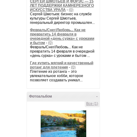
СЕРГЕЙ ШМОТЬЕВ И ФОРЭС — 15
ЛЕТ ПОДДЕРЖКИ КАМНЕРЕЗНОГО
ИСКУССТВА УРАЛА
-
(0)
Сергей Шмотьев: бизнес на службе
культуры Сергей Шмотьев,
генеральный директор промышлен...
Февраль/Снег/Любовь... Как не
превратить 14 февраля в
очередной «день сурка» с уроками
и бытом
-
(0)
Февраль/Снег/Любовь... Как не
превратить 14 февраля в очередной
«день сурка» с уроками и бытом ...
Где купить мягкий и качественный
ротанг для плетения
-
(0)
Плетение из ротанга – это
увлекательное хобби, которое
позволяет создавать уникал...
Фотоальбом
-
Все (1)