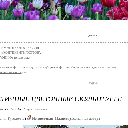
далее
 и КОНТИНЕНТЫ/РОССИЯ
 и КОНТИНЕНТЫ/ОСТРОВА
АФИИ/Фотоподборки
фото
фотографии
фотоподборка
фотоподборки
фото цветов
цветы
ботанический сад
СТИЧНЫЕ ЦВЕТОЧНЫЕ СКУЛЬПТУРЫ!
варя 2016 г. 16:18
+ в цитатник
ы_и_Рукоделие
(
Неизвестная_Планета
)
все записи автора