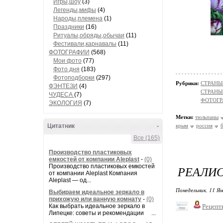
Игры,шоу
(3)
Легенды,мифы
(4)
Народы,племена
(1)
Праздники
(16)
Ритуалы,обряды,обычаи
(11)
Фестивали,карнавалы
(11)
ФОТОГРАФИИ
(568)
Мои фото
(77)
Фото дня
(183)
Фотоподборки
(297)
Рубрики:
СТРАНЫ
ФЭНТЕЗИ
(4)
СТРАНЫ
ЧУДЕСА
(7)
ФОТОГР
ЭКОЛОГИЯ
(7)
Метки:
тюльпаны
Цитатник
-
крым
россия
Все (165)
Производство пластиковых
емкостей от компании Aleplast
-
(0)
Производство пластиковых емкостей
РЕАЛИ
от компании Aleplast Компания
Aleplast — од...
Понедельник, 11 Ян
Выбираем идеальное зеркало в
прихожую или ванную комнату
-
(0)
Как выбрать идеальное зеркало в
Рецепт
Липецке: советы и рекомендации ...