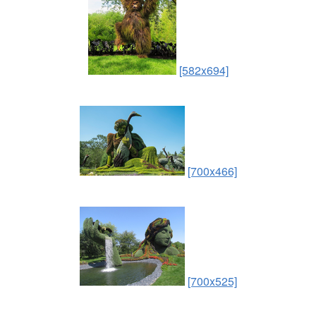
[582x694]
[700x466]
[700x525]