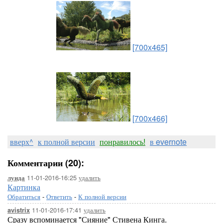
[700x465]
[700x466]
вверх^
к полной версии
понравилось!
в evernote
Комментарии (20):
11-01-2016-16:25
удалить
луида
Картинка
Обратиться
-
Ответить
-
К полной версии
11-01-2016-17:41
удалить
avistrix
Сразу вспоминается "Сияние" Стивена Кинга.