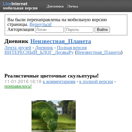
Live
Internet
Дневники
Личка
мобильная версия
Вы были перенаправлены на мобильную версию
страницы.
Вернуться!
Авторизация
Дневник
Неизвестная_Планета
Лента друзей
-
Дневник
-
Полная версия
ИНТЕРЕСНЫЙ_БЛОГ_ЛесякаРу
(
Неизвестная_Планета
)
Реалистичные цветочные скульптуры!
11-01-2016 16:18
к комментариям
-
к полной версии
-
понравилось!