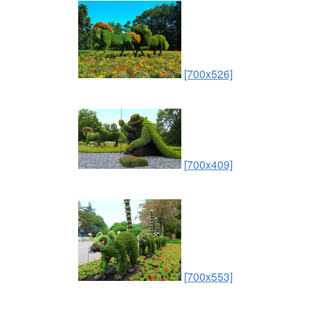
[700x526]
[700x409]
[700x553]