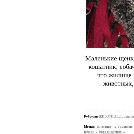
Маленькие щенки
кошатник, соба
что жилище 
животных, 
Рубрики:
ЖИВОТНЫЕ/Домашние
Метки:
животные
домашние
щенков
фото животных