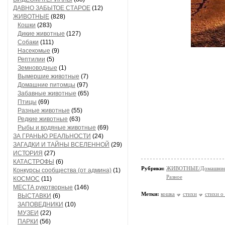
ДАВНО ЗАБЫТОЕ СТАРОЕ
(12)
ЖИВОТНЫЕ
(828)
Кошки
(283)
Дикие животные
(127)
Собаки
(111)
Насекомые
(9)
Рептилии
(5)
Земноводные
(1)
Вымершие животные
(7)
Домашние питомцы
(97)
Забавные животные
(65)
Птицы
(69)
Разные животные
(55)
Редкие животные
(63)
Рыбы и водяные животные
(69)
ЗА ГРАНЬЮ РЕАЛЬНОСТИ
(24)
ЗАГАДКИ И ТАЙНЫ ВСЕЛЕННОЙ
(29)
ИСТОРИЯ
(27)
КАТАСТРОФЫ
(6)
Рубрики:
ЖИВОТНЫЕ/Домашние
Конкурсы сообщества (от админа)
(1)
Разное
КОСМОС
(11)
МЕСТА рукотворные
(146)
Метки:
кошка
стихи
стихи о
ВЫСТАВКИ
(6)
ЗАПОВЕДНИКИ
(10)
МУЗЕИ
(22)
ПАРКИ
(56)