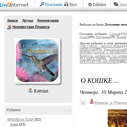
Регистрация
Вход
Рейтинги
Авос
Записи
Друзья
Комментарии
Выбрана рубрика
Домашние пит
Неизвестная Планета
Соседние рубрики:
Собаки
(111
Птицы
(69),
Насекомые
(9),
Кошки
(
Другие рубрики в этом дневник
(ОБСУДИТЬ с ЧИТАТЕЛЯМИ)
(1
ПРИРОДА
(291),
Палеонтология
(
НЕИЗВЕДАННОЕ и НЕОБЫЧН
Конкурсы сообщества (от админ
РЕАЛЬНОСТИ
(24),
ЖИВОТНЫ
АРХИТЕКТУРА,ИНТЕРЬЕР
(293)
О КОШКЕ ...
Четверг, 10 Марта 2
В друзья
Рецепты_и_Рукодел
Рубрики
-
ВРЕМЕНА ГОДА
(52)
Зима
(23)