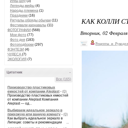
Игры,шоу
(3)
Легенды,мифы
(4)
Народы,племена
(1)
Праздники
(16)
КАК КОЛЛИ С
Ритуалы,обряды,обычаи
(11)
Фестивали,карнавалы
(11)
ФОТОГРАФИИ
(568)
Вторник, 02 Февраля 
Мои фото
(77)
Фото дня
(183)
Рецепты_и_Рукодел
Фотоподборки
(297)
ФЭНТЕЗИ
(4)
ЧУДЕСА
(7)
ЭКОЛОГИЯ
(7)
Цитатник
-
Все (165)
Производство пластиковых
емкостей от компании Aleplast
-
(0)
Производство пластиковых емкостей
от компании Aleplast Компания
Aleplast — од...
Выбираем идеальное зеркало в
прихожую или ванную комнату
-
(0)
Как выбрать идеальное зеркало в
Липецке: советы и рекомендации ...