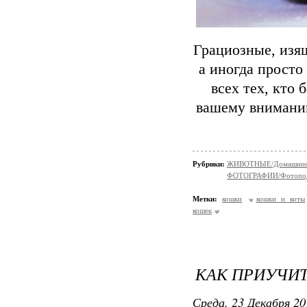
Грациозные, изя
а иногда прост
всех тех, кто 
вашему вниманию
Рубрики:
ЖИВОТНЫЕ/Домашние
ФОТОГРАФИИ/Фотопо
Метки:
кошки
кошки и коты
кошек
КАК ПРИУЧИТ
Среда, 23 Декабря 20