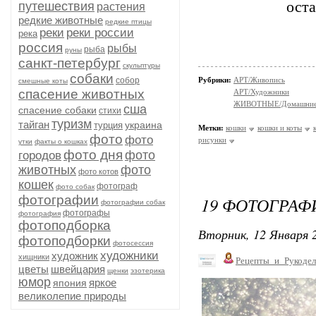
оста
путешествия
растения
редкие животные
редкие птицы
реки
реки россии
река
россия
рыбы
рыба
руны
санкт-петербург
скульптуры
собаки
собор
Рубрики:
АРТ/Живопись
смешные коты
спасение животных
АРТ/Художники
ЖИВОТНЫЕ/Домашние
сша
спасение собаки
стихи
туризм
тайган
украина
турция
Метки:
кошки
кошки и коты
фото
фото
рисунки
утки
факты о кошках
фото дня
фото
городов
животных
фото
фото котов
кошек
фотограф
фото собак
фотографии
19 ФОТОГРА
фотографии собак
фотографы
фотография
фотоподборка
Вторник, 12 Января 2
фотоподборки
фотосессия
художники
художник
хищники
Рецепты_и_Рукодел
цветы
швейцария
щенки
эзотерика
юмор
яркое
япония
великолепие природы