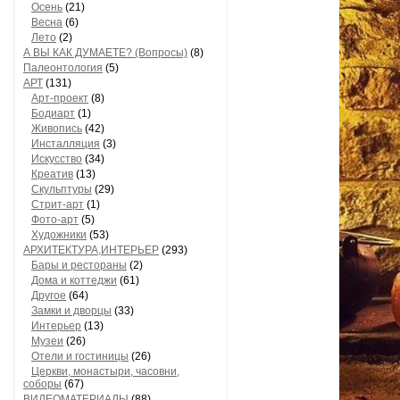
Осень
(21)
Весна
(6)
Лето
(2)
А ВЫ КАК ДУМАЕТЕ? (Вопросы)
(8)
Палеонтология
(5)
АРТ
(131)
Арт-проект
(8)
Бодиарт
(1)
Живопись
(42)
Инсталляция
(3)
Искусство
(34)
Креатив
(13)
Скульптуры
(29)
Стрит-арт
(1)
Фото-арт
(5)
Художники
(53)
АРХИТЕКТУРА,ИНТЕРЬЕР
(293)
Бары и рестораны
(2)
Дома и коттеджи
(61)
Другое
(64)
Замки и дворцы
(33)
Интерьер
(13)
Музеи
(26)
Отели и гостиницы
(26)
Церкви, монастыри, часовни,
соборы
(67)
ВИДЕОМАТЕРИАЛЫ
(88)