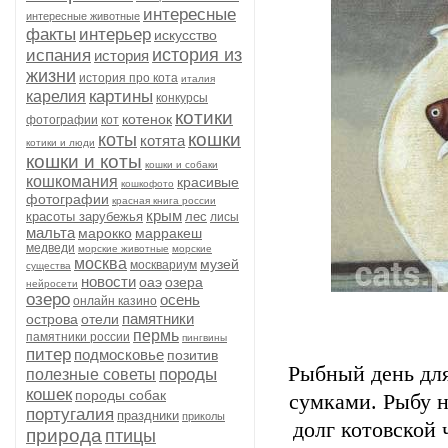
интересные
интересные животные
факты
интерьер
искусство
история из
испания
история
жизни
история про кота
италия
картины
карелия
конкурсы
котики
котенок
фотографии
кот
кошки
коты
котята
котики и люди
кошки и коты
кошки и собаки
кошкомания
красивые
кошкофото
фотографии
красная книга россии
крым
красоты зарубежья
лес
лисы
мальта
марокко
марракеш
медведи
морские животные
морские
москва
музей
москвариум
существа
новости
оаэ
озера
нейросети
озеро
осень
онлайн казино
памятники
острова
отели
пермь
памятники россии
пингвины
питер
подмосковье
позитив
Рыбный день для
породы
полезные советы
кошек
породы собак
сумками. Рыбу н
португалия
праздники
приколы
долг котовской 
природа
птицы