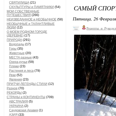
СВЯТИЛИЩА
(21)
САМЫЙ СПОРТ
СКУЛЬПТУРЫ и ПАМЯТНИКИ
(54)
МОИ СОБСТВЕННЫЕ
ПУТЕШЕСТВИЯ
(266)
Пятница, 26 Февраля
НЕИЗВЕДАННОЕ и НЕОБЫЧНОЕ
(58)
НЕОБЫЧНЫЕ и ТАЛАНТЛИВЫЕ
ЛЮДИ
(12)
Рецепты_и_Рукодел
О МОЕМ РОДНОМ ГОРОДЕ
(ДЕРЕВНЕ)
(17)
ПРИРОДА
(291)
Водопады
(17)
Горы
(35)
Животные
(20)
МЕСТА разные
(43)
Озера,ручьи
(59)
Пляжи
(23)
Растения и леса
(79)
Реки
(52)
Явления
(23)
ПРИТЧИ,ЛЕГЕНДЫ,СТИХИ
(12)
Разное
(70)
РЕКОРДЫ
(2)
СТРАНЫ и КОНТИНЕНТЫ
(709)
АВСТРАЛИЯ
(5)
УКРАИНА
(2)
Саудовская Аравия
(1)
АЗИЯ
(33)