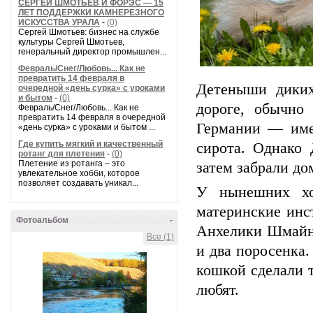
СЕРГЕЙ ШМОТЬЕВ И ФОРЭС — 15
ЛЕТ ПОДДЕРЖКИ КАМНЕРЕЗНОГО
ИСКУССТВА УРАЛА
-
(0)
Сергей Шмотьев: бизнес на службе
культуры Сергей Шмотьев,
генеральный директор промышлен...
Февраль/Снег/Любовь... Как не
превратить 14 февраля в
Детеныши дики
очередной «день сурка» с уроками
и бытом
-
(0)
дороге, обычно
Февраль/Снег/Любовь... Как не
превратить 14 февраля в очередной
Германии — име
«день сурка» с уроками и бытом ...
Где купить мягкий и качественный
сирота. Однако 
ротанг для плетения
-
(0)
Плетение из ротанга – это
затем забрали до
увлекательное хобби, которое
позволяет создавать уникал...
У нынешних хо
материнские инс
Фотоальбом
-
Анхелики Шмайнг
Все (1)
и два поросенка
кошкой сделали т
любят.