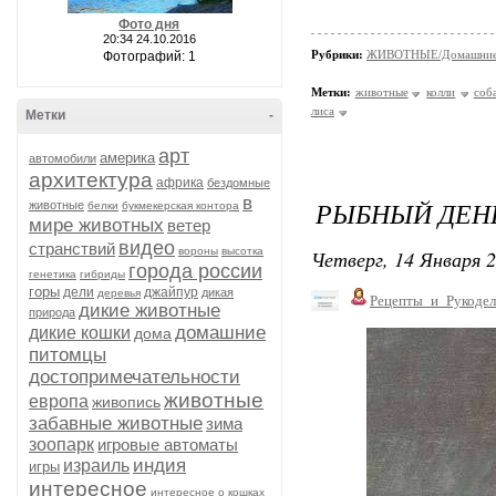
Фото дня
20:34 24.10.2016
Рубрики:
ЖИВОТНЫЕ/Домашние
Фотографий: 1
Метки:
животные
колли
соб
лиса
Метки
-
арт
америка
автомобили
архитектура
африка
бездомные
в
РЫБНЫЙ ДЕНЬ
животные
белки
букмекерская контора
мире животных
ветер
видео
странствий
вороны
высотка
Четверг, 14 Января 2
города россии
генетика
гибриды
горы
дели
джайпур
дикая
деревья
Рецепты_и_Рукодел
дикие животные
природа
домашние
дикие кошки
дома
питомцы
достопримечательности
животные
европа
живопись
забавные животные
зима
зоопарк
игровые автоматы
индия
израиль
игры
интересное
интересное о кошках