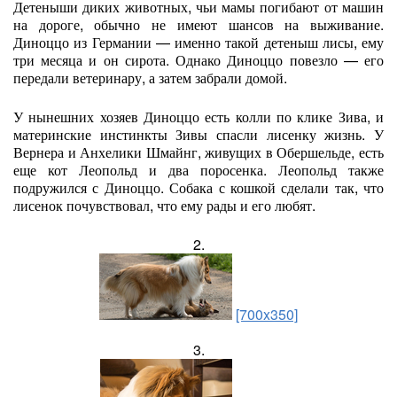
Детеныши диких животных, чьи мамы погибают от машин
на дороге, обычно не имеют шансов на выживание.
Диноццо из Германии — именно такой детеныш лисы, ему
три месяца и он сирота. Однако Диноццо повезло — его
передали ветеринару, а затем забрали домой.
У нынешних хозяев Диноццо есть колли по клике Зива, и
материнские инстинкты Зивы спасли лисенку жизнь. У
Вернера и Анхелики Шмайнг, живущих в Обершельде, есть
еще кот Леопольд и два поросенка. Леопольд также
подружился с Диноццо. Собака с кошкой сделали так, что
лисенок почувствовал, что ему рады и его любят.
2.
[700x350]
3.