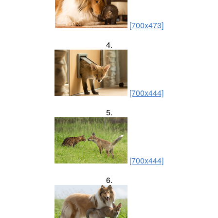
[700x473]
4.
[700x444]
5.
[700x444]
6.