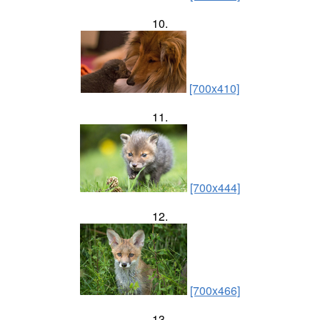
10.
[700x410]
11.
[700x444]
12.
[700x466]
13.