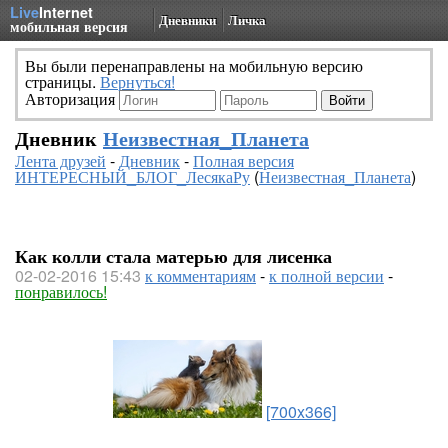
Live
Internet
Дневники
Личка
мобильная версия
Вы были перенаправлены на мобильную версию
страницы.
Вернуться!
Авторизация
Дневник
Неизвестная_Планета
Лента друзей
-
Дневник
-
Полная версия
ИНТЕРЕСНЫЙ_БЛОГ_ЛесякаРу
(
Неизвестная_Планета
)
Как колли стала матерью для лисенка
02-02-2016 15:43
к комментариям
-
к полной версии
-
понравилось!
[700x366]