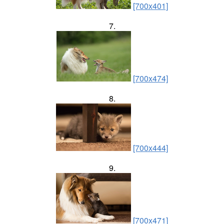
[700x401]
7.
[700x474]
8.
[700x444]
9.
[700x471]