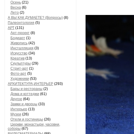
Осень
(21)
Весна
(6)
Лето
(2)
А ВЫ КАК ДУМАЕТЕ? (Вопросы)
(8)
Палеонтология
(5)
АРТ
(131)
Арт-проект
(8)
Бодиарт
(1)
Живопись
(42)
Инсталляция
(3)
Искусство
(34)
Креатив
(13)
Скульптуры
(29)
Стрит-арт
(1)
Фото-арт
(5)
Художники
(53)
АРХИТЕКТУРА,ИНТЕРЬЕР
(293)
Бары и рестораны
(2)
Дома и коттеджи
(61)
Другое
(64)
Замки и дворцы
(33)
Интерьер
(13)
Музеи
(26)
Отели и гостиницы
(26)
Церкви, монастыри, часовни,
соборы
(67)
ВИДЕОМАТЕРИАЛЫ
(88)