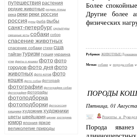
путешествия
растения
Более спокойные
редкие животные
редкие птицы
Другие более 
реки
реки россии
река
россия
рыбы
физических нагру
рыба
руны
санкт-петербург
скульптуры
собаки
собор
смешные коты
спасение животных
сша
спасение собаки
стихи
туризм
тайган
украина
турция
Рубрики:
ЖИВОТНЫЕ/Домашние
фото
фото
утки
факты о кошках
Метки:
собаки
породы собак
фото дня
фото
городов
животных
фото
фото котов
кошек
фотограф
фото собак
фотографии
фотографии собак
ПОРОДЫ КОШЕ
фотографы
фотография
фотоподборка
фотоподборки
Пятница, 01 Августа
фотосессия
художники
художник
хищники
цветы
швейцария
Рецепты_и_Рукодел
щенки
эзотерика
юмор
яркое
япония
Порода яване
великолепие природы
длинношерстных