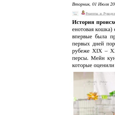
Вторник, 01 Июля 20
Рецепты_и_Рукодел
История происх
енотовая кошка)
впервые была п
первых дней пор
рубеже XIX – X
персы. Мейн ку
которые оценили