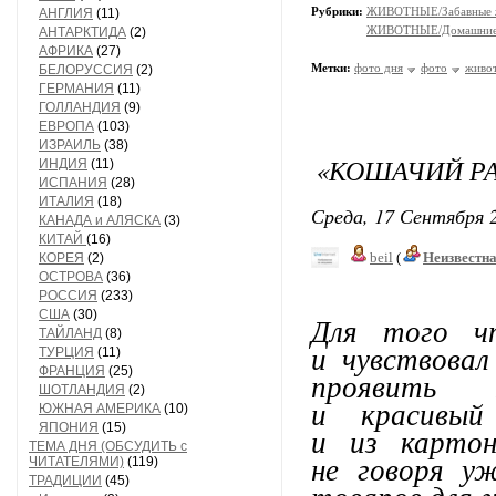
Рубрики:
ЖИВОТНЫЕ/Забавные 
АНГЛИЯ
(11)
ЖИВОТНЫЕ/Домашние
АНТАРКТИДА
(2)
АФРИКА
(27)
Метки:
фото дня
фото
живо
БЕЛОРУССИЯ
(2)
ГЕРМАНИЯ
(11)
ГОЛЛАНДИЯ
(9)
ЕВРОПА
(103)
ИЗРАИЛЬ
(38)
«КОШАЧИЙ Р
ИНДИЯ
(11)
ИСПАНИЯ
(28)
ИТАЛИЯ
(18)
Среда, 17 Сентября 2
КАНАДА и АЛЯСКА
(3)
КИТАЙ
(16)
beil
(
Неизвестн
КОРЕЯ
(2)
ОСТРОВА
(36)
РОССИЯ
(233)
США
(30)
Для того ч
ТАЙЛАНД
(8)
и чувствовал
ТУРЦИЯ
(11)
ФРАНЦИЯ
(25)
проявить 
ШОТЛАНДИЯ
(2)
и красивый
ЮЖНАЯ АМЕРИКА
(10)
ЯПОНИЯ
(15)
и из картон
ТЕМА ДНЯ (ОБСУДИТЬ с
не говоря уж
ЧИТАТЕЛЯМИ)
(119)
ТРАДИЦИИ
(45)