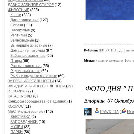
ДАВНО ЗАБЫТОЕ СТАРОЕ
(12)
ЖИВОТНЫЕ
(828)
Кошки
(283)
Дикие животные
(127)
Собаки
(111)
Насекомые
(9)
Рептилии
(5)
Земноводные
(1)
Вымершие животные
(7)
Домашние питомцы
(97)
Рубрики:
ЖИВОТНЫЕ/Домашние
Забавные животные
(65)
Птицы
(69)
Метки:
хомяк
хомяки
фото
Разные животные
(55)
Редкие животные
(63)
Рыбы и водяные животные
(69)
ЗА ГРАНЬЮ РЕАЛЬНОСТИ
(24)
ФОТО ДНЯ " П 
ЗАГАДКИ И ТАЙНЫ ВСЕЛЕННОЙ
(29)
ИСТОРИЯ
(27)
КАТАСТРОФЫ
(6)
Вторник, 07 Октября
Конкурсы сообщества (от админа)
(1)
КОСМОС
(11)
МЕСТА рукотворные
(146)
HAWK_UA
(
Неи
ВЫСТАВКИ
(6)
ЗАПОВЕДНИКИ
(10)
МУЗЕИ
(22)
ПАРКИ
(56)