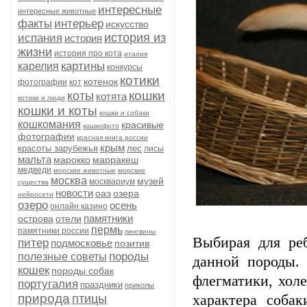
интересные
интересные животные
факты
интерьер
искусство
история из
испания
история
жизни
история про кота
италия
картины
карелия
конкурсы
котики
котенок
фотографии
кот
кошки
коты
котята
котики и люди
кошки и коты
кошки и собаки
кошкомания
красивые
кошкофото
фотографии
красная книга россии
крым
красоты зарубежья
лес
лисы
мальта
марокко
марракеш
медведи
морские животные
морские
москва
музей
москвариум
существа
новости
оаэ
озера
нейросети
озеро
осень
онлайн казино
памятники
острова
отели
пермь
памятники россии
пингвины
Выбирая для ре
питер
подмосковье
позитив
породы
полезные советы
данной породы. 
кошек
породы собак
флегматики, хол
португалия
праздники
приколы
природа
птицы
характера собак