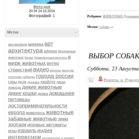
Фото дня
20:34 24.10.2016
Фотографий: 1
Рубрики:
ЖИВОТНЫЕ/Домашние
Метки:
собаки
Метки
-
арт
америка
автомобили
архитектура
африка
бездомные
ВЫБОР СОБАК
в
животные
белки
букмекерская контора
мире животных
ветер
Суббота, 23 Августа
видео
странствий
вороны
высотка
города россии
генетика
гибриды
Рецепты_и_Рукодел
горы
дели
джайпур
дикая
деревья
дикие животные
природа
домашние
дикие кошки
дома
питомцы
достопримечательности
животные
европа
живопись
забавные животные
зима
зоопарк
игровые автоматы
индия
израиль
игры
интересное
интересное о кошках