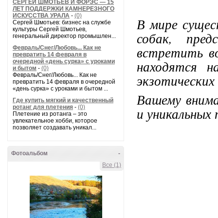
СЕРГЕЙ ШМОТЬЕВ И ФОРЭС — 15
ЛЕТ ПОДДЕРЖКИ КАМНЕРЕЗНОГО
ИСКУССТВА УРАЛА
-
(0)
В мире сущес
Сергей Шмотьев: бизнес на службе
культуры Сергей Шмотьев,
собак, пре
генеральный директор промышлен...
встретить во
Февраль/Снег/Любовь... Как не
превратить 14 февраля в
находятся н
очередной «день сурка» с уроками
и бытом
-
(0)
Февраль/Снег/Любовь... Как не
экзотических 
превратить 14 февраля в очередной
«день сурка» с уроками и бытом ...
Вашему внима
Где купить мягкий и качественный
ротанг для плетения
-
(0)
и уникальных 
Плетение из ротанга – это
увлекательное хобби, которое
позволяет создавать уникал...
Фотоальбом
-
Все (1)