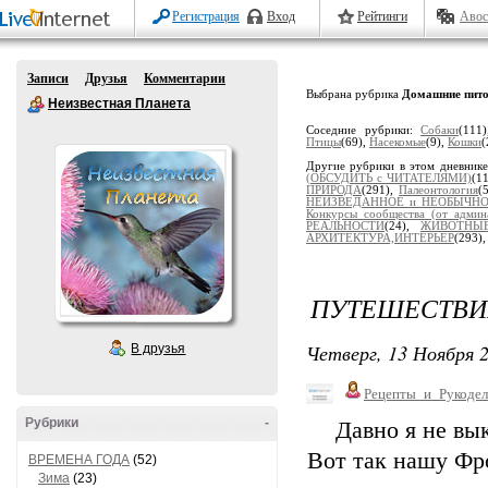
Регистрация
Вход
Рейтинги
Авос
Записи
Друзья
Комментарии
Выбрана рубрика
Домашние пит
Неизвестная Планета
Соседние рубрики:
Собаки
(111
Птицы
(69),
Насекомые
(9),
Кошки
(
Другие рубрики в этом дневник
(ОБСУДИТЬ с ЧИТАТЕЛЯМИ)
(1
ПРИРОДА
(291),
Палеонтология
(
НЕИЗВЕДАННОЕ и НЕОБЫЧН
Конкурсы сообщества (от админ
РЕАЛЬНОСТИ
(24),
ЖИВОТНЫ
АРХИТЕКТУРА,ИНТЕРЬЕР
(293)
ПУТЕШЕСТВИ
Четверг, 13 Ноября 2
В друзья
Рецепты_и_Рукодел
Рубрики
-
Давно я не вы
Вот так нашу Фро
ВРЕМЕНА ГОДА
(52)
Зима
(23)