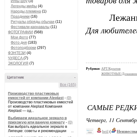
товаров для 
Игры,шоу
(3)
Легенды,мифы
(4)
Народы,племена
(1)
Лежанк
Праздники
(16)
Ритуалы,обряды,обычаи
(11)
Для любителе
Фестивали,карнавалы
(11)
ФОТОГРАФИИ
(568)
Мои фото
(77)
Фото дня
(183)
Фотоподборки
(297)
ФЭНТЕЗИ
(4)
ЧУДЕСА
(7)
ЭКОЛОГИЯ
(7)
Рубрики:
АРТ/Креатив
ЖИВОТНЫЕ/Домашние
Цитатник
-
Все (165)
Производство пластиковых
емкостей от компании Aleplast
-
(0)
Производство пластиковых емкостей
САМЫЕ РЕДК
от компании Aleplast Компания
Aleplast — од...
Выбираем идеальное зеркало в
Четверг, 11 Сентябр
прихожую или ванную комнату
-
(0)
Как выбрать идеальное зеркало в
Липецке: советы и рекомендации ...
beil
(
Неизвестн