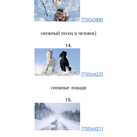
[700x388]
снежный песец и человек)
14.
[700x423]
снежные лошади
15.
[700x421]