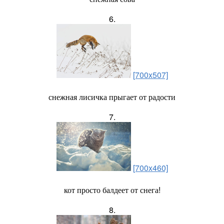
6.
[700x507]
снежная лисичка прыгает от радости
7.
[700x460]
кот просто балдеет от снега!
8.