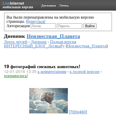
Live
Internet
Дневники
Личка
мобильная версия
Вы были перенаправлены на мобильную версию
страницы.
Вернуться!
Авторизация
Дневник
Неизвестная_Планета
Лента друзей
-
Дневник
-
Полная версия
ИНТЕРЕСНЫЙ_БЛОГ_ЛесякаРу
(
Неизвестная_Планета
)
19 фотографий снежных животных!
12-01-2016 13:35
к комментариям
-
к полной версии
-
понравилось!
[700x460]