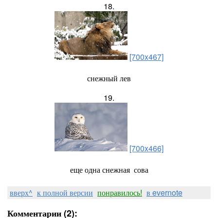
18.
[700x467]
снежный лев
19.
[700x466]
еще одна снежная сова
вверх^
к полной версии
понравилось!
в evernote
Комментарии (2):