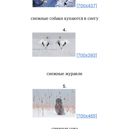
[700x437]
снежные собаки купаются в снегу
4.
[700x393]
снежные журавли
5.
[700x465]
снежная сова