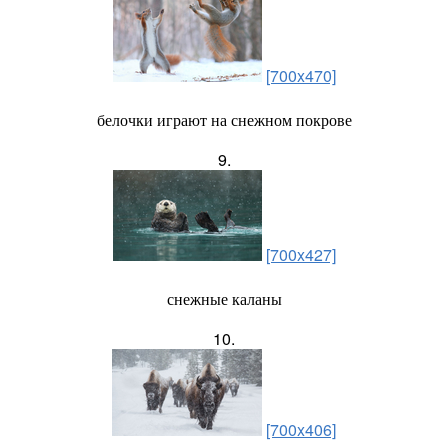
[700x470]
белочки играют на снежном покрове
9.
[700x427]
снежные каланы
10.
[700x406]