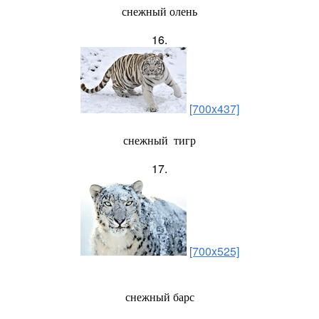
снежный олень
16.
[700x437]
снежный тигр
17.
[700x525]
снежный барс