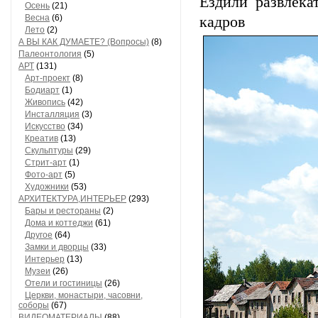
Ездили развлека
Осень
(21)
Весна
(6)
кадров о
Лето
(2)
А ВЫ КАК ДУМАЕТЕ? (Вопросы)
(8)
Палеонтология
(5)
АРТ
(131)
Арт-проект
(8)
Бодиарт
(1)
Живопись
(42)
Инсталляция
(3)
Искусство
(34)
Креатив
(13)
Скульптуры
(29)
Стрит-арт
(1)
Фото-арт
(5)
Художники
(53)
АРХИТЕКТУРА,ИНТЕРЬЕР
(293)
Бары и рестораны
(2)
Дома и коттеджи
(61)
Другое
(64)
Замки и дворцы
(33)
Интерьер
(13)
Музеи
(26)
Отели и гостиницы
(26)
Церкви, монастыри, часовни,
соборы
(67)
ВИДЕОМАТЕРИАЛЫ
(88)