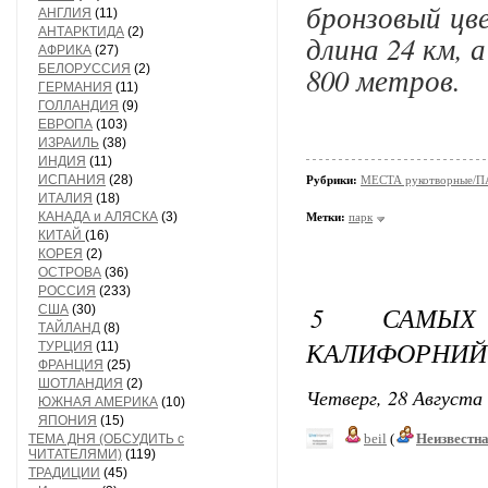
бронзовый цве
АНГЛИЯ
(11)
АНТАРКТИДА
(2)
длина 24 км, 
АФРИКА
(27)
800 метров.
БЕЛОРУССИЯ
(2)
ГЕРМАНИЯ
(11)
ГОЛЛАНДИЯ
(9)
ЕВРОПА
(103)
ИЗРАИЛЬ
(38)
ИНДИЯ
(11)
ИСПАНИЯ
(28)
Рубрики:
МЕСТА рукотворные/
ИТАЛИЯ
(18)
КАНАДА и АЛЯСКА
(3)
Метки:
парк
КИТАЙ
(16)
КОРЕЯ
(2)
ОСТРОВА
(36)
РОССИЯ
(233)
5 САМЫХ 
США
(30)
ТАЙЛАНД
(8)
КАЛИФОРНИЙ
ТУРЦИЯ
(11)
ФРАНЦИЯ
(25)
ШОТЛАНДИЯ
(2)
Четверг, 28 Августа 
ЮЖНАЯ АМЕРИКА
(10)
ЯПОНИЯ
(15)
beil
(
Неизвестн
ТЕМА ДНЯ (ОБСУДИТЬ с
ЧИТАТЕЛЯМИ)
(119)
ТРАДИЦИИ
(45)