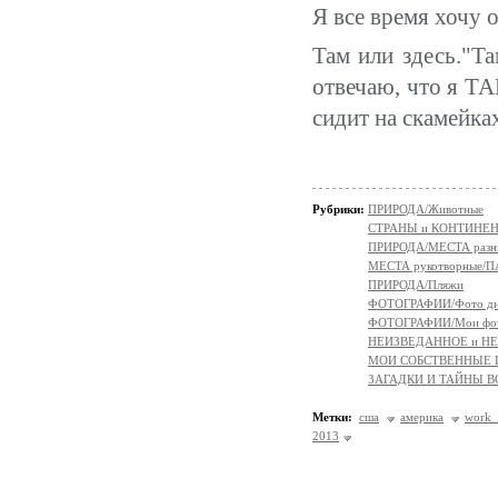
Я все время хочу 
Там или здесь."Та
отвечаю, что я Т
сидит на скамейках
Рубрики:
ПРИРОДА/Животные
СТРАНЫ и КОНТИНЕ
ПРИРОДА/МЕСТА разн
МЕСТА рукотворные/
ПРИРОДА/Пляжи
ФОТОГРАФИИ/Фото д
ФОТОГРАФИИ/Мои фо
НЕИЗВЕДАННОЕ и Н
МОИ СОБСТВЕННЫЕ
ЗАГАДКИ И ТАЙНЫ 
Метки:
сша
америка
work 
2013