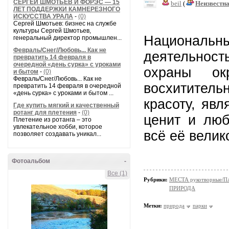
СЕРГЕЙ ШМОТЬЕВ И ФОРЭС — 15
beil
(
Неизвестн
ЛЕТ ПОДДЕРЖКИ КАМНЕРЕЗНОГО
ИСКУССТВА УРАЛА
-
(0)
Сергей Шмотьев: бизнес на службе
культуры Сергей Шмотьев,
Национальные
генеральный директор промышлен...
Февраль/Снег/Любовь... Как не
деятельност
превратить 14 февраля в
очередной «день сурка» с уроками
охраны ок
и бытом
-
(0)
Февраль/Снег/Любовь... Как не
восхитите
превратить 14 февраля в очередной
«день сурка» с уроками и бытом ...
красоту, яв
Где купить мягкий и качественный
ротанг для плетения
-
(0)
ценит и люб
Плетение из ротанга – это
увлекательное хобби, которое
всё её велик
позволяет создавать уникал...
Фотоальбом
-
Все (1)
Рубрики:
МЕСТА рукотворные/
ПРИРОДА
Метки:
природа
парки