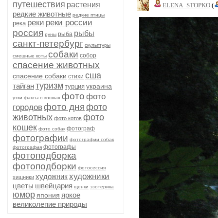
путешествия
растения
ELENA_STOPKO
(
редкие животные
редкие птицы
реки
реки россии
река
россия
рыбы
рыба
руны
санкт-петербург
скульптуры
собаки
собор
смешные коты
спасение животных
сша
спасение собаки
стихи
туризм
тайган
украина
турция
фото
фото
утки
факты о кошках
фото дня
фото
городов
животных
фото
фото котов
кошек
фотограф
фото собак
фотографии
фотографии собак
фотографы
фотография
фотоподборка
фотоподборки
фотосессия
художники
художник
хищники
цветы
швейцария
щенки
эзотерика
юмор
яркое
япония
великолепие природы