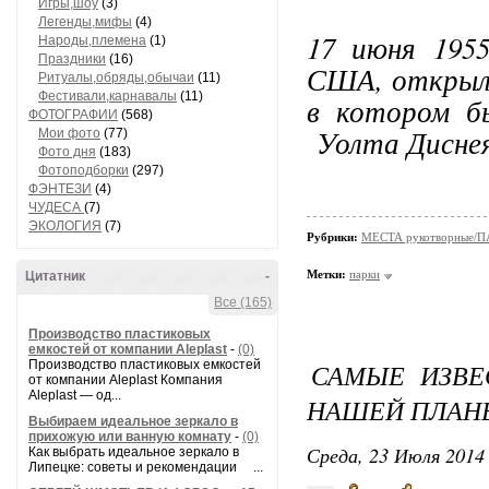
Игры,шоу
(3)
Легенды,мифы
(4)
17 июня 1955
Народы,племена
(1)
Праздники
(16)
США, открылс
Ритуалы,обряды,обычаи
(11)
Фестивали,карнавалы
(11)
в котором бы
ФОТОГРАФИИ
(568)
Уолта Диснея
Мои фото
(77)
Фото дня
(183)
Фотоподборки
(297)
ФЭНТЕЗИ
(4)
ЧУДЕСА
(7)
ЭКОЛОГИЯ
(7)
Рубрики:
МЕСТА рукотворные/
Метки:
парки
Цитатник
-
Все (165)
Производство пластиковых
емкостей от компании Aleplast
-
(0)
Производство пластиковых емкостей
САМЫЕ ИЗВЕ
от компании Aleplast Компания
Aleplast — од...
НАШЕЙ ПЛАН
Выбираем идеальное зеркало в
прихожую или ванную комнату
-
(0)
Среда, 23 Июля 2014 
Как выбрать идеальное зеркало в
Липецке: советы и рекомендации ...