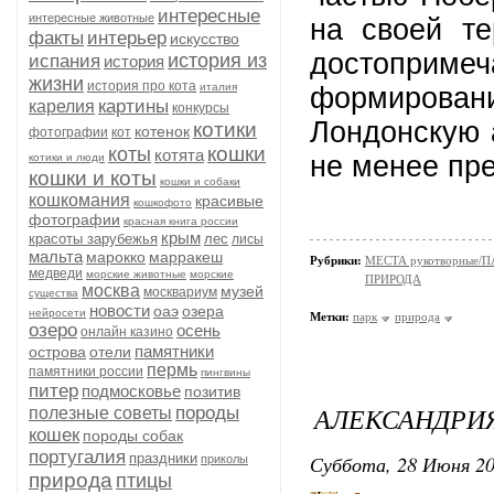
интересные
интересные животные
на своей те
факты
интерьер
искусство
достоприм
история из
испания
история
жизни
история про кота
италия
формиров
картины
карелия
конкурсы
Лондонскую 
котики
котенок
фотографии
кот
кошки
коты
котята
не менее пр
котики и люди
кошки и коты
кошки и собаки
кошкомания
красивые
кошкофото
фотографии
красная книга россии
крым
красоты зарубежья
лес
лисы
мальта
марокко
марракеш
Рубрики:
МЕСТА рукотворные/
медведи
морские животные
морские
ПРИРОДА
москва
музей
москвариум
существа
новости
оаэ
озера
нейросети
Метки:
парк
природа
озеро
осень
онлайн казино
памятники
острова
отели
пермь
памятники россии
пингвины
питер
подмосковье
позитив
АЛЕКСАНДРИЯ
породы
полезные советы
кошек
породы собак
португалия
праздники
Суббота, 28 Июня 20
приколы
природа
птицы