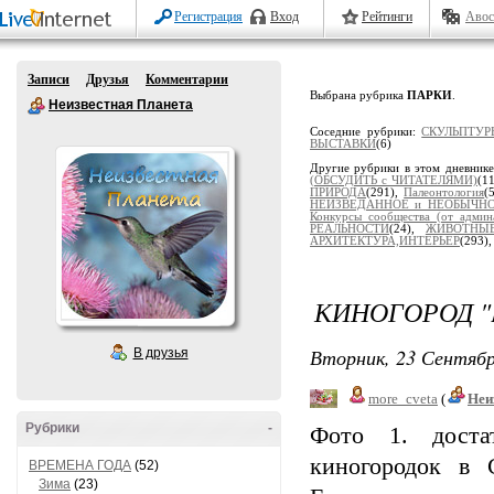
Регистрация
Вход
Рейтинги
Авос
Записи
Друзья
Комментарии
Выбрана рубрика
ПАРКИ
.
Неизвестная Планета
Соседние рубрики:
СКУЛЬПТУ
ВЫСТАВКИ
(6)
Другие рубрики в этом дневник
(ОБСУДИТЬ с ЧИТАТЕЛЯМИ)
(1
ПРИРОДА
(291),
Палеонтология
(
НЕИЗВЕДАННОЕ и НЕОБЫЧН
Конкурсы сообщества (от админ
РЕАЛЬНОСТИ
(24),
ЖИВОТНЫ
АРХИТЕКТУРА,ИНТЕРЬЕР
(293)
КИНОГОРОД "
Вторник, 23 Сентябр
В друзья
more_cveta
(
Неи
Рубрики
-
Фото 1. доста
киногородок в 
ВРЕМЕНА ГОДА
(52)
Зима
(23)