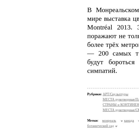
В Монреальском
мире выставка цв
Montréal 2013.
поражают не тол
более трёх метро
— 200 самых та
будут бороться
симпатий.
Рубрики:
АРТ/Скульптуры
МЕСТА рукотворные/
СТРАНЫ и КОНТИНЕ
МЕСТА рукотворные
Метки:
монреаль
канада
ботанический сад