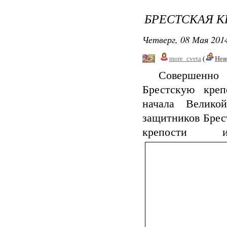
БРЕСТСКАЯ К
Четверг, 08 Мая 2014
more_cveta
(
Неи
Совершенно не
Брестскую креп
начала Велико
защитников Брес
крепости