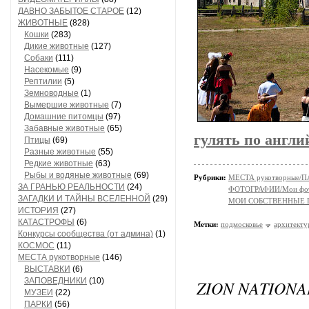
ДАВНО ЗАБЫТОЕ СТАРОЕ
(12)
ЖИВОТНЫЕ
(828)
Кошки
(283)
Дикие животные
(127)
Собаки
(111)
Насекомые
(9)
Рептилии
(5)
Земноводные
(1)
Вымершие животные
(7)
Домашние питомцы
(97)
Забавные животные
(65)
гулять по англий
Птицы
(69)
Разные животные
(55)
Редкие животные
(63)
Рыбы и водяные животные
(69)
Рубрики:
МЕСТА рукотворные/
ЗА ГРАНЬЮ РЕАЛЬНОСТИ
(24)
ФОТОГРАФИИ/Мои фо
ЗАГАДКИ И ТАЙНЫ ВСЕЛЕННОЙ
(29)
МОИ СОБСТВЕННЫЕ
ИСТОРИЯ
(27)
КАТАСТРОФЫ
(6)
Метки:
подмосковье
архитекту
Конкурсы сообщества (от админа)
(1)
КОСМОС
(11)
МЕСТА рукотворные
(146)
ВЫСТАВКИ
(6)
ЗАПОВЕДНИКИ
(10)
ZION NATIONA
МУЗЕИ
(22)
ПАРКИ
(56)