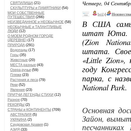
Четверг, 04 Сентябр
СВЯТИЛИЩА
(21)
СКУЛЬПТУРЫ и ПАМЯТНИКИ
(54)
МОИ СОБСТВЕННЫЕ
beil
(
Неизвестн
ПУТЕШЕСТВИЯ
(266)
В США самы
НЕИЗВЕДАННОЕ и НЕОБЫЧНОЕ
(58)
НЕОБЫЧНЫЕ и ТАЛАНТЛИВЫЕ
штат Юта. О
ЛЮДИ
(12)
О МОЕМ РОДНОМ ГОРОДЕ
(Zion Nation
(ДЕРЕВНЕ)
(17)
ПРИРОДА
(291)
штата. Свое
Водопады
(17)
Горы
(35)
«Little Zion»
Животные
(20)
МЕСТА разные
(43)
году Конгрес
Озера,ручьи
(59)
Пляжи
(23)
парка, с наз
Растения и леса
(79)
National Park.
Реки
(52)
Явления
(23)
ПРИТЧИ,ЛЕГЕНДЫ,СТИХИ
(12)
Разное
(70)
РЕКОРДЫ
(2)
Основная дос
СТРАНЫ и КОНТИНЕНТЫ
(709)
АВСТРАЛИЯ
(5)
Зайон, вымыт
УКРАИНА
(2)
песчанниках
Саудовская Аравия
(1)
АЗИЯ
(33)