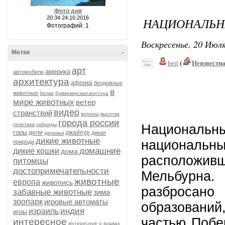
Фото дня
20:34 24.10.2016
НАЦИОНАЛЬН
Фотографий: 1
Воскресенье, 20 Июля
Метки
-
beil
(
Неизвестн
арт
америка
автомобили
архитектура
африка
бездомные
в
животные
белки
букмекерская контора
мире животных
ветер
видео
странствий
вороны
высотка
города россии
генетика
гибриды
Национальны
горы
дели
джайпур
дикая
деревья
дикие животные
национальны
природа
домашние
дикие кошки
дома
расположив
питомцы
достопримечательности
Мельбурна
животные
европа
живопись
разбросано
забавные животные
зима
зоопарк
игровые автоматы
образовани
индия
израиль
игры
частью Побе
интересное
интересное о кошках