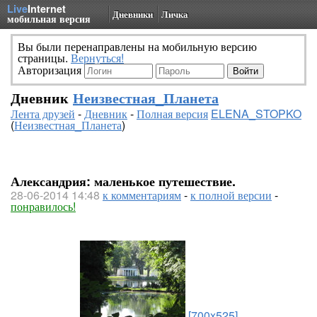
Live
Internet
Дневники
Личка
мобильная версия
Вы были перенаправлены на мобильную версию
страницы.
Вернуться!
Авторизация
Дневник
Неизвестная_Планета
Лента друзей
-
Дневник
-
Полная версия
ELENA_STOPKO
(
Неизвестная_Планета
)
Александрия: маленькое путешествие.
28-06-2014 14:48
к комментариям
-
к полной версии
-
понравилось!
[700x525]