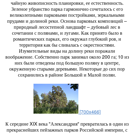
чайную живописность планиров­ки, ее естественность.
Зеленое убранство парка гармонично со­четалось с его
великолепными парковыми постройками, зер­кальными
прудами и долиной ре­ки. Основа парковых композиций –
природный лесостепной ланд­шафт – дубовый лес в
сочетании с полянами, и лугами. Как принято было в
романтических парках, его окружал глубокий ров, и
террито­рия как бы сливалась с окрестнос­тями.
Изумительные виды на долину реки поражали
воображение. Собственно парк занимал около 200 га; 10 из
них были отведены под большую по­ляну в центре,
окруженную стары­ми деревьями. Некоторые до сих пор
сохранились в районе Боль­шой и Малой полян.
[700x466]
К середине XIX века "Александрия" превратилась в один из
прекраснейших пейзажных парков Российской империи, с