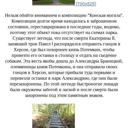
[700x525]
Нельзя обойти вниманием и композицию "Конская могила".
Композиция долгое время находилась в заброшенном
состоянии, отреставрирована в последние годы, видимо,
поэтому этот объект пока отсутствует на схемах парка.
Существует легенда, что после смерти Екатерины II,
занявший трон Павел I распорядился отправить гонцов в
Херсон, где был похоронен князь Потемкин, чтобы
привезти его останки в столицу и отдать на съедение
собакам. Эта весть якобы дошла до Александры Браницкой,
племянницы князя Потемкина, и она отправила своих
гонцов в Херсон, которые прибыли туда первыми и
перевезли останки в парк Александрию, где они были
перезахоронены. По этой легенде быстроногие лошади
были окружены заботой и лаской и после смерти были
захоронены под этим памятным знаком.