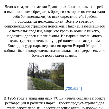
Дело в том, что в имении Браницких были винные погреба
и именно к ним сбредались бродяги (которые позже назвали
себя большевиками) со всех окрестностей. Грабеж
продолжался несколько дней. Все это время он
сопровождался страшной попойкой. Наконец взбесившиеся
с похмелья бродяги, видя, что грабить больше ничего,
подожгли дворец и павильоны. Из парка вывезли много
скульптур, значительный ущерб нанесли насаждениям.
Еще один удар парк пережил во время Второй Мировой
войны - были повреждены значительная часть деревьев, еще
больше пострадали здания.
[700x524]
В 1955 году в академия наук УССР начала создание проекта
реставрации и развития парка. Проект предусматривал два
этапа работ: первый - восстановление аллейно-дорожной