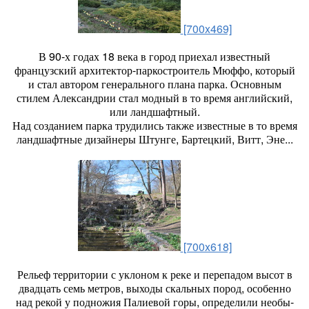
[700x469]
В 90-х годах 18 века в город приехал известный
французский архитектор-паркостроитель Мюффо, который
и стал автором генерального плана парка. Основным
стилем Александрии стал модный в то время английский,
или ландшафтный.
Над созданием парка трудились также известные в то время
ландшафтные дизайнеры Штунге, Бартецкий, Витт, Эне...
[700x618]
Рельеф территории с уклоном к реке и перепадом высот в
двадцать семь метров, выходы скальных пород, осо­бенно
над рекой у подножия Палиевой горы, определили необы­