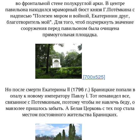
во фронтальной стене полукруглой арки. В центре
павильона находился мраморный бюст князя Г.Потёмкина с
надписью "Полезен миром и войной, Екатеринин друг,
благотворитель мой". Для того, чтоб подчеркнуть значение
сооружения перед павильоном была очищена
прямоугольная площадка.
[700x525]
Но после смерти Екатерины II (1796 г.) Браницкие попали в
опалу к новому императору Павлу I. Тот ненавидел все,
связанное с Потемкиным, поэтому чтобы не навлечь беду, о
мавзолее пришлось забыть. А Белая Церковь с тех пор стала
местом постоянного жительства Браницких.