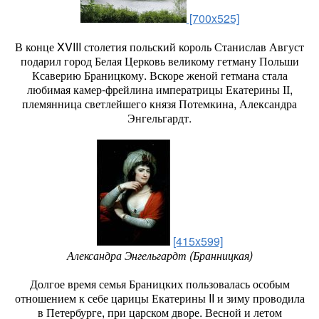
[700x525]
В конце XVIII столетия польский король Станислав Август
подарил город Белая Церковь великому гетману Польши
Ксаверию Браницкому. Вскоре женой гетмана стала
любимая камер-фрейлина императрицы Екатерины ІІ,
племянница светлейшего князя Потемкина, Александра
Энгельгардт.
[415x599]
Александра Энгельгардт (Бранницкая)
Долгое время семья Браницких пользовалась особым
отношением к себе царицы Екатерины II и зиму проводила
в Петербурге, при царском дворе. Весной и летом