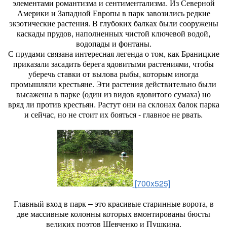
элементами романтизма и сентиментализма. Из Северной
Америки и Западной Европы в парк завозились редкие
экзотические растения. В глубоких балках были сооружены
каскады прудов, наполненных чистой ключевой водой,
водопады и фонтаны.
С прудами связана интересная легенда о том, как Браницкие
приказали засадить берега ядовитыми растениями, чтобы
уберечь ставки от вылова рыбы, которым иногда
промышляли крестьяне. Эти растения действительно были
высажены в парке (один из видов ядовитого сумаха) но
вряд ли против крестьян. Растут они на склонах балок парка
и сейчас, но не стоит их бояться - главное не рвать.
[700x525]
Главный вход в парк – это красивые старинные ворота, в
две массивные колонны которых вмонтированы бюсты
великих поэтов Шевченко и Пушкина.