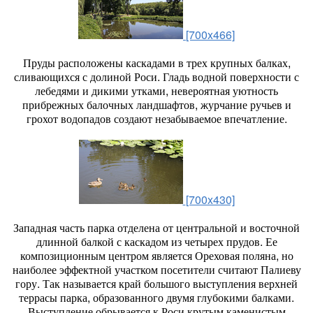
[700x466]
Пруды расположены каскадами в трех крупных балках,
сливающихся с долиной Роси. Гладь водной поверхности с
лебедями и дикими утками, невероятная уютность
прибрежных балочных ландшафтов, журчание ручьев и
грохот водопадов создают незабываемое впечатление.
[700x430]
Западная часть парка отделена от центральной и восточной
длинной балкой с каскадом из четырех прудов. Ее
композиционным центром является Ореховая поляна, но
наиболее эффектной участком посетители считают Палиеву
гору. Так называется край большого выступления верхней
террасы парка, образованного двумя глубокими балками.
Выступление обрывается к Роси крутым каменистым