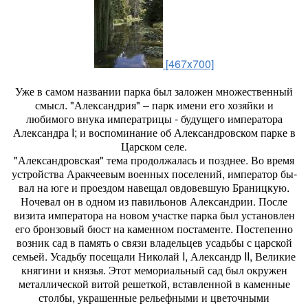
[467x700]
Уже в самом названии парка был заложен множественный
смысл. "Александрия" – парк имени его хозяйки и
любимого внука импе­ратрицы - будущего императора
Александра I; и воспоминание об Александровском парке в
Цар­ском селе.
"Александровская" те­ма продолжалась и позднее. Во время
устройства Аракчеевым во­енных поселений, император бы­
вал на юге и проездом навещал овдовевшую Браницкую.
Ночевал он в одном из павильонов Алек­сандрии. После
визита императо­ра на новом участке парка был ус­тановлен
его бронзовый бюст на каменном постаменте. Постепен­но
возник сад в память о связи владельцев усадьбы с царской
се­мьей. Усадьбу посещали Николай I, Александр II, Великие
княгини и князья. Этот мемориальный сад был окружен
металлической ви­той решеткой, вставленной в ка­менные
столбы, украшенные ре­льефными и цветочными