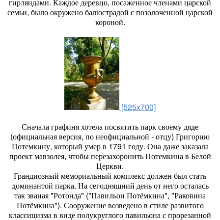
гирляндами. Каждое деревцо, по­саженное членами царской
се­мьи, было окружено балюстрадой с позолоченной царской
короной.
[525x700]
Сначала графиня хотела посвятить парк своему дяде
(официальная версия, по неофициальной - отцу) Григорию
Потемкину, который умер в 1791 году. Она даже заказала
проект мавзолея, чтобы перезахоронить Потемкина в Белой
Церкви.
Грандиозный мемориальный комплекс должен был стать
доминантой парка. На сегодняшний день от него осталась
так званая "Ротонда" ("Павильон Потёмкина", "Раковина
Потёмкина"). Сооружение возведено в стиле развитого
классицизма в виде полукруглого павильона с прорезанной