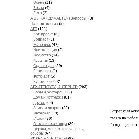
Осень
(21)
Весна
(6)
Лето
(2)
А ВЫ КАК ДУМАЕТЕ? (Вопросы)
(8)
Палеонтология
(5)
АРТ
(131)
Арт-проект
(8)
Бодиарт
(1)
Живопись
(42)
Инсталляция
(3)
Искусство
(34)
Креатив
(13)
Скульптуры
(29)
Стрит-арт
(1)
Фото-арт
(5)
Художники
(53)
АРХИТЕКТУРА,ИНТЕРЬЕР
(293)
Бары и рестораны
(2)
Дома и коттеджи
(61)
Другое
(64)
Замки и дворцы
(33)
Остров был осно
Интерьер
(13)
стояла на небол
Музеи
(26)
Отели и гостиницы
(26)
Городище, и он 
Церкви, монастыри, часовни,
соборы
(67)
ВИДЕОМАТЕРИАЛЫ
(88)