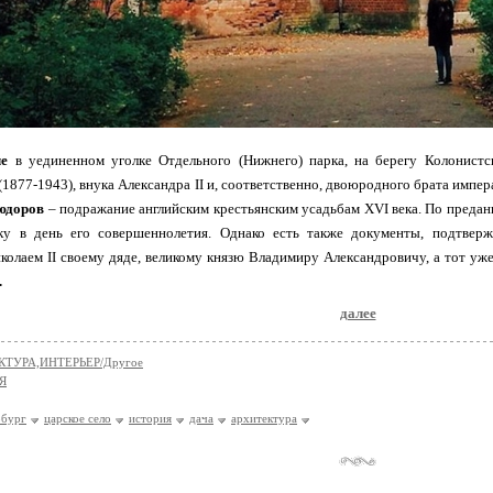
ле
в уединенном уголке Отдельного (Нижнего) парка, на берегу Колонистск
1877-1943), внука Александра II и, соответственно, двоюродного брата импера
юдоров
– подражание английским крестьянским усадьбам XVI века. По предан
ку в день его совершеннолетия. Однако есть также документы, подтвер
олаем II своему дяде, великому князю Владимиру Александровичу, а тот уже
.
далее
КТУРА,ИНТЕРЬЕР/Другое
Я
рбург
царское село
история
дача
архитектура