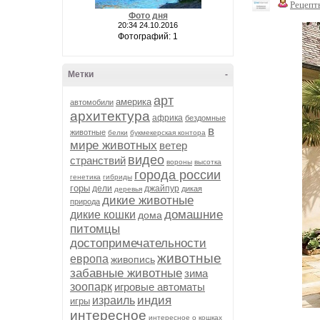
Рецепт
Фото дня
20:34 24.10.2016
Фотографий: 1
Метки
-
арт
америка
автомобили
архитектура
африка
бездомные
в
животные
белки
букмекерская контора
мире животных
ветер
видео
странствий
вороны
высотка
города россии
генетика
гибриды
горы
дели
джайпур
дикая
деревья
дикие животные
природа
домашние
дикие кошки
дома
питомцы
достопримечательности
животные
европа
живопись
забавные животные
зима
зоопарк
игровые автоматы
индия
израиль
игры
интересное
интересное о кошках