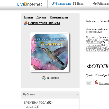
Регистрация
Вход
Рейтинги
Записи
Друзья
Комментарии
Выбрана рубрика
Д
Неизвестная Планета
Соседние рубрики
рестораны
(2)
Другие рубрики в
СТРАНЫ и КОН
(ДЕРЕВНЕ)
(17),
рукотворные
(146)
РЕАЛЬНОСТИ
(24)
ВЫ КАК ДУМАЕТЕ
ФОТОПО
Среда, 02 Ноября 2
В друзья
Рецепт
Рубрики
-
ВРЕМЕНА ГОДА
(52)
Зима
(23)