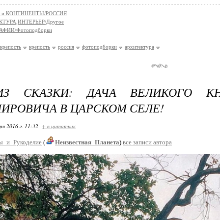
 и КОНТИНЕНТЫ/РОССИЯ
КТУРА,ИНТЕРЬЕР/Другое
АФИИ/Фотоподборки
 крепость
крепость
россия
фотоподборки
архитектура
З СКАЗКИ: ДАЧА ВЕЛИКОГО КН
ИРОВИЧА В ЦАРСКОМ СЕЛЕ!
ря 2016 г. 11:32
+ в цитатник
ы_и_Рукоделие
(
Неизвестная_Планета
)
все записи автора