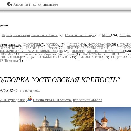
Авось
из (+ сутки) дневников
ругое
.
:
Церкви, монастыри, часовни, соборы
(67),
Отели и гостиницы
(26),
Музеи
(26),
Интерь
 этом дневнике:
ЭКОЛОГИЯ
(7),
ЧУДЕСА
(7),
ФЭНТЕЗИ
(4),
ФОТОГРАФИИ
(568),
ТРАД
ТИНЕНТЫ
(709),
РЕКОРДЫ
(2),
Разное
(70),
ПРИТЧИ,ЛЕГЕНДЫ,СТИХИ
(12),
ПРИРОД
НЕОБЫЧНЫЕ и ТАЛАНТЛИВЫЕ ЛЮДИ
(12),
НЕИЗВЕДАННОЕ и НЕОБЫЧНОЕ
(58
,
КОСМОС
(11),
Конкурсы сообщества (от админа)
(1),
КАТАСТРОФЫ
(6),
ИСТОРИЯ
(2
,
ЖИВОТНЫЕ
(828),
ДАВНО ЗАБЫТОЕ СТАРОЕ
(12),
ВРЕМЕНА ГОДА
(52),
ВИДЕОМАТ
? (Вопросы)
(8)
ДБОРКА "ОСТРОВСКАЯ КРЕПОСТЬ"
016 г. 12:45
+ в цитатник
ы_и_Рукоделие
(
Неизвестная_Планета
)
все записи автора