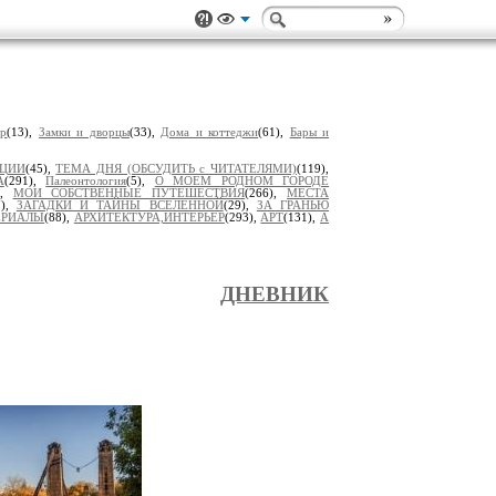
ер
(13),
Замки и дворцы
(33),
Дома и коттеджи
(61),
Бары и
ИЦИИ
(45),
ТЕМА ДНЯ (ОБСУДИТЬ с ЧИТАТЕЛЯМИ)
(119),
А
(291),
Палеонтология
(5),
О МОЕМ РОДНОМ ГОРОДЕ
),
МОИ СОБСТВЕННЫЕ ПУТЕШЕСТВИЯ
(266),
МЕСТА
7),
ЗАГАДКИ И ТАЙНЫ ВСЕЛЕННОЙ
(29),
ЗА ГРАНЬЮ
ЕРИАЛЫ
(88),
АРХИТЕКТУРА,ИНТЕРЬЕР
(293),
АРТ
(131),
А
ДНЕВНИК