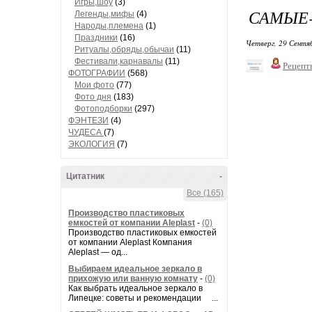
Игры,шоу
(3)
САМЫЕ-
Легенды,мифы
(4)
Народы,племена
(1)
Праздники
(16)
Четверг, 29 Сентя
Ритуалы,обряды,обычаи
(11)
Фестивали,карнавалы
(11)
Рецепт
ФОТОГРАФИИ
(568)
Мои фото
(77)
Фото дня
(183)
Фотоподборки
(297)
ФЭНТЕЗИ
(4)
ЧУДЕСА
(7)
ЭКОЛОГИЯ
(7)
Цитатник
-
Все (165)
Производство пластиковых
емкостей от компании Aleplast
-
(0)
Производство пластиковых емкостей
от компании Aleplast Компания
Aleplast — од...
Выбираем идеальное зеркало в
прихожую или ванную комнату
-
(0)
Как выбрать идеальное зеркало в
Липецке: советы и рекомендации ...