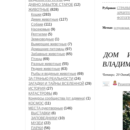
ДАВНО ЗАБЫТОЕ СТАРОЕ
(12)
Рубрики:
СТРАНЫ
ЖИВОТНЫЕ
(828)
АРХИТЕ
Кошки
(283)
ФОТОГР
Дикие животные
(127)
Собаки
(111)
Метки:
островская
Насекомые
(9)
Рептилии
(5)
Земноводные
(1)
Вымершие животные
(7)
Домашние питомцы
(97)
ДОМ И
Забавные животные
(65)
Птицы
(69)
ВЛАДИМ
Разные животные
(55)
Редкие животные
(63)
Рыбы и водяные животные
(69)
Четверг, 20 Октяб
ЗА ГРАНЬЮ РЕАЛЬНОСТИ
(24)
ЗАГАДКИ И ТАЙНЫ ВСЕЛЕННОЙ
(29)
Рецепт
ИСТОРИЯ
(27)
КАТАСТРОФЫ
(6)
Конкурсы сообщества (от админа)
(1)
КОСМОС
(11)
МЕСТА рукотворные
(146)
ВЫСТАВКИ
(6)
ЗАПОВЕДНИКИ
(10)
МУЗЕИ
(22)
ПАРКИ
(56)