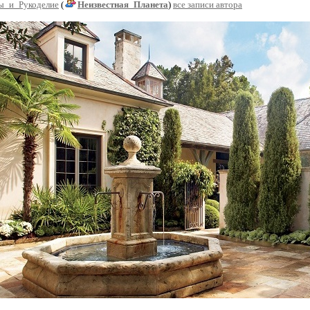
ы_и_Рукоделие
(
Неизвестная_Планета
)
все записи автора