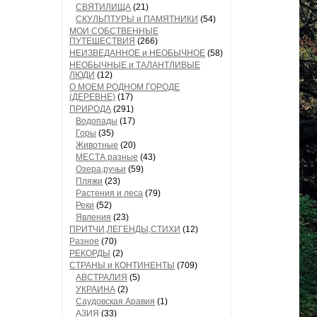
СВЯТИЛИЩА
(21)
СКУЛЬПТУРЫ и ПАМЯТНИКИ
(54)
МОИ СОБСТВЕННЫЕ
ПУТЕШЕСТВИЯ
(266)
НЕИЗВЕДАННОЕ и НЕОБЫЧНОЕ
(58)
НЕОБЫЧНЫЕ и ТАЛАНТЛИВЫЕ
ЛЮДИ
(12)
О МОЕМ РОДНОМ ГОРОДЕ
(ДЕРЕВНЕ)
(17)
ПРИРОДА
(291)
Водопады
(17)
Горы
(35)
Животные
(20)
МЕСТА разные
(43)
Озера,ручьи
(59)
Пляжи
(23)
Растения и леса
(79)
Реки
(52)
Явления
(23)
ПРИТЧИ,ЛЕГЕНДЫ,СТИХИ
(12)
Разное
(70)
РЕКОРДЫ
(2)
СТРАНЫ и КОНТИНЕНТЫ
(709)
АВСТРАЛИЯ
(5)
УКРАИНА
(2)
Саудовская Аравия
(1)
АЗИЯ
(33)