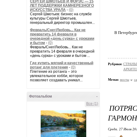
СЕРГЕЙ ШМОТЬЕВ И ФОРЭС — 15
ЛЕТ ПОДДЕРЖКИ КАМНЕРЕЗНОГО
ИСКУССТВА УРАЛА
-
(0)
Сергей Шмотьев: бизнес на службе
культуры Сергей Шмотьев,
генеральный директор промышлен...
Февраль/Снег/Любовь... Как не
В Петербурге
превратить 14 февраля в
очередной «день сурка» с уроками
и бытом
-
(0)
Февраль/Снег/Любовь... Как не
превратить 14 февраля в очередной
«день сурка» с уроками и бытом ...
Где купить мягкий и качественный
Рубрики:
СТРАНЫ
ротанг для плетения
-
(0)
АРХИТЕ
Плетение из ротанга – это
увлекательное хобби, которое
Метки:
мосты
с
позволяет создавать уникал...
Фотоальбом
-
Все (1)
ПОТРЯ
ГАРМОН
Среда, 27 Июля 20