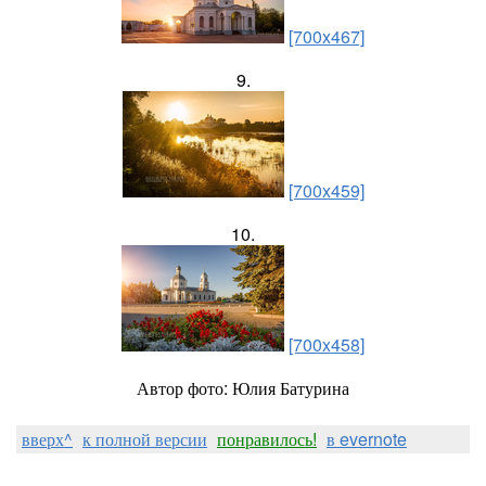
[700x467]
9.
[700x459]
10.
[700x458]
Автор фото: Юлия Батурина
вверх^
к полной версии
понравилось!
в evernote