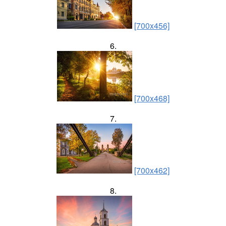
[700x456]
6.
[700x468]
7.
[700x462]
8.