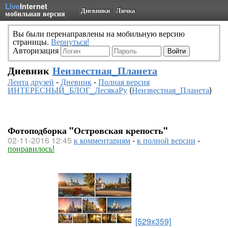
Live
Internet
Дневники
Личка
мобильная версия
Вы были перенаправлены на мобильную версию
страницы.
Вернуться!
Авторизация
Дневник
Неизвестная_Планета
Лента друзей
-
Дневник
-
Полная версия
ИНТЕРЕСНЫЙ_БЛОГ_ЛесякаРу
(
Неизвестная_Планета
)
Фотоподборка "Островская крепость"
02-11-2016 12:45
к комментариям
-
к полной версии
-
понравилось!
[529x359]