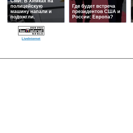
СМИ: В Химках на
полицейскую
Где будет встреча
машину напали и
президентов США и
подожгли.
России: Европа?
LiveInternet