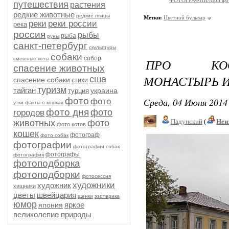
ФОТОГРАФИИ/Мои фо
путешествия
растения
редкие животные
редкие птицы
Метки:
Цветной бульвар
реки
реки россии
река
россия
рыбы
рыба
руны
санкт-петербург
скульптуры
собаки
собор
смешные коты
ПРО КОСТ
спасение животных
МОНАСТЫРЬ И
сша
спасение собаки
стихи
туризм
тайган
украина
турция
фото
Среда, 04 Июня 2014 
фото
утки
факты о кошках
фото дня
фото
городов
Падунский
(
Неи
животных
фото
фото котов
кошек
фотограф
фото собак
фотографии
фотографии собак
фотографы
фотография
фотоподборка
фотоподборки
фотосессия
художники
художник
хищники
цветы
швейцария
щенки
эзотерика
юмор
яркое
япония
великолепие природы