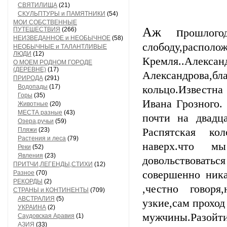
СВЯТИЛИЩА
(21)
СКУЛЬПТУРЫ и ПАМЯТНИКИ
(54)
МОИ СОБСТВЕННЫЕ
Аж п
ПУТЕШЕСТВИЯ
(266)
рошлог
НЕИЗВЕДАННОЕ и НЕОБЫЧНОЕ
(58)
слободу,распо
НЕОБЫЧНЫЕ и ТАЛАНТЛИВЫЕ
ЛЮДИ
(12)
Кремля..Алексан
О МОЕМ РОДНОМ ГОРОДЕ
(ДЕРЕВНЕ)
(17)
Александрова
ПРИРОДА
(291)
Водопады
(17)
кольцо.Известна
Горы
(35)
Ивана Грозного.
Животные
(20)
МЕСТА разные
(43)
почти на двадц
Озера,ручьи
(59)
Пляжи
(23)
Распятская ко
Растения и леса
(79)
наверх.что 
Реки
(52)
Явления
(23)
довольствоват
ПРИТЧИ,ЛЕГЕНДЫ,СТИХИ
(12)
совершенно ника
Разное
(70)
РЕКОРДЫ
(2)
,честно говоря
СТРАНЫ и КОНТИНЕНТЫ
(709)
АВСТРАЛИЯ
(5)
узкие,сам проход
УКРАИНА
(2)
мужчины.Разойт
Саудовская Аравия
(1)
АЗИЯ
(33)