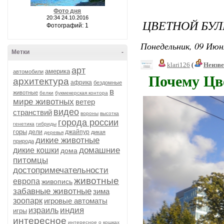
Фото дня
20:34 24.10.2016
ЦВЕТНОЙ БУЛЬ
Фотографий: 1
Понедельник, 09 Июн
Метки
-
klari126
(
Неизв
арт
америка
автомобили
Почему Цве
архитектура
африка
бездомные
в
животные
белки
букмекерская контора
мире животных
ветер
видео
странствий
вороны
высотка
города россии
генетика
гибриды
горы
дели
джайпур
дикая
деревья
дикие животные
природа
домашние
дикие кошки
дома
питомцы
достопримечательности
животные
европа
живопись
забавные животные
зима
зоопарк
игровые автоматы
индия
израиль
игры
интересное
интересное о кошках