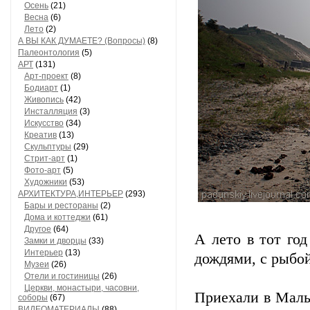
Осень
(21)
Весна
(6)
Лето
(2)
А ВЫ КАК ДУМАЕТЕ? (Вопросы)
(8)
Палеонтология
(5)
АРТ
(131)
Арт-проект
(8)
Бодиарт
(1)
Живопись
(42)
Инсталляция
(3)
Искусство
(34)
Креатив
(13)
Скульптуры
(29)
Стрит-арт
(1)
Фото-арт
(5)
Художники
(53)
АРХИТЕКТУРА,ИНТЕРЬЕР
(293)
Бары и рестораны
(2)
Дома и коттеджи
(61)
Другое
(64)
А лето в тот го
Замки и дворцы
(33)
Интерьер
(13)
дождями, с рыбо
Музеи
(26)
Отели и гостиницы
(26)
Церкви, монастыри, часовни,
Приехали в Малы
соборы
(67)
ВИДЕОМАТЕРИАЛЫ
(88)