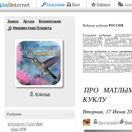
Регистрация
Вход
Рейтинги
Авос
Записи
Друзья
Комментарии
Выбрана рубрика
РОССИЯ
.
Неизвестная Планета
Соседние рубрики:
ЯПОНИЯ
(1
ТАЙЛАНД
(8),
США
(30),
Саудовс
ИТАЛИЯ
(18),
ИСПАНИЯ
(28),
И
АФРИКА
(27),
АРКТИКА и АНТА
Другие рубрики в этом дневник
(ОБСУДИТЬ с ЧИТАТЕЛЯМИ)
(1
ПРИРОДА
(291),
Палеонтология
(
НЕИЗВЕДАННОЕ и НЕОБЫЧН
Конкурсы сообщества (от админ
РЕАЛЬНОСТИ
(24),
ЖИВОТНЫ
АРХИТЕКТУРА,ИНТЕРЬЕР
(293)
ПРО МАТЛЫ
В друзья
КУКЛУ
Вторник, 17 Июня 20
Рубрики
-
Падунский
(
Неи
ВРЕМЕНА ГОДА
(52)
Зима
(23)