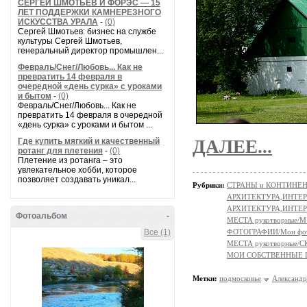
СЕРГЕЙ ШМОТЬЕВ И ФОРЭС — 15
ЛЕТ ПОДДЕРЖКИ КАМНЕРЕЗНОГО
ИСКУССТВА УРАЛА
-
(0)
Сергей Шмотьев: бизнес на службе
культуры Сергей Шмотьев,
генеральный директор промышлен...
Февраль/Снег/Любовь... Как не
превратить 14 февраля в
очередной «день сурка» с уроками
и бытом
-
(0)
Февраль/Снег/Любовь... Как не
превратить 14 февраля в очередной
«день сурка» с уроками и бытом ...
Где купить мягкий и качественный
ДАЛЕЕ...
ротанг для плетения
-
(0)
Плетение из ротанга – это
увлекательное хобби, которое
позволяет создавать уникал...
Рубрики:
СТРАНЫ и КОНТИНЕ
АРХИТЕКТУРА,ИНТЕРЬЕР
АРХИТЕКТУРА,ИНТЕР
Фотоальбом
-
МЕСТА рукотворные/
Все (1)
ФОТОГРАФИИ/Мои фо
МЕСТА рукотворные
МОИ СОБСТВЕННЫЕ
Метки:
подмосковье
Александр