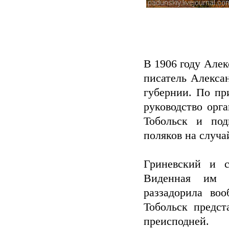
В 1906 году Але
писатель Алекса
губернии. По пр
руководство орга
Тобольск и под
поляков на случ
Гриневский и с
Виденная им 
раззадорила во
Тобольск предс
преисподней.