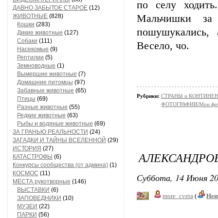
по селу ходить
ДАВНО ЗАБЫТОЕ СТАРОЕ
(12)
ЖИВОТНЫЕ
(828)
Мальчишки за 
Кошки
(283)
пошушукались, 
Дикие животные
(127)
Собаки
(111)
Весело, чо.
Насекомые
(9)
Рептилии
(5)
Земноводные
(1)
Вымершие животные
(7)
Домашние питомцы
(97)
Забавные животные
(65)
Рубрики:
СТРАНЫ и КОНТИНЕ
Птицы
(69)
ФОТОГРАФИИ/Мои фо
Разные животные
(55)
Редкие животные
(63)
Рыбы и водяные животные
(69)
ЗА ГРАНЬЮ РЕАЛЬНОСТИ
(24)
ЗАГАДКИ И ТАЙНЫ ВСЕЛЕННОЙ
(29)
ИСТОРИЯ
(27)
АЛЕКСАНДРО
КАТАСТРОФЫ
(6)
Конкурсы сообщества (от админа)
(1)
КОСМОС
(11)
Суббота, 14 Июня 20
МЕСТА рукотворные
(146)
ВЫСТАВКИ
(6)
more_cveta
(
Неи
ЗАПОВЕДНИКИ
(10)
МУЗЕИ
(22)
ПАРКИ
(56)