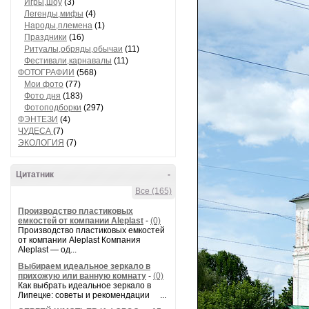
Игры,шоу
(3)
Легенды,мифы
(4)
Народы,племена
(1)
Праздники
(16)
Ритуалы,обряды,обычаи
(11)
Фестивали,карнавалы
(11)
ФОТОГРАФИИ
(568)
Мои фото
(77)
Фото дня
(183)
Фотоподборки
(297)
ФЭНТЕЗИ
(4)
ЧУДЕСА
(7)
ЭКОЛОГИЯ
(7)
Цитатник
-
Все (165)
Производство пластиковых
емкостей от компании Aleplast
-
(0)
Производство пластиковых емкостей
от компании Aleplast Компания
Aleplast — од...
Выбираем идеальное зеркало в
прихожую или ванную комнату
-
(0)
Как выбрать идеальное зеркало в
Липецке: советы и рекомендации ...