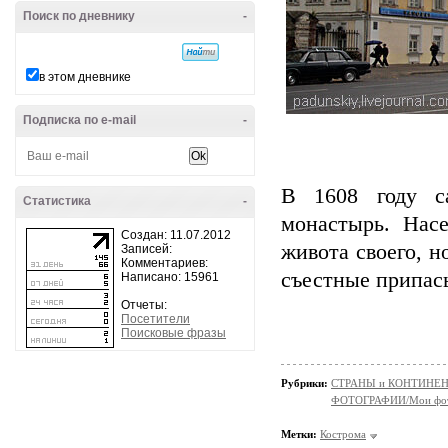
Поиск по дневнику
-
в этом дневнике
Подписка по e-mail
-
В 1608 году са
Статистика
-
монастырь. Нас
Создан: 11.07.2012
живота своего, н
Записей:
Комментариев:
съестные припас
Написано: 15961
Отчеты:
Посетители
Поисковые фразы
Рубрики:
СТРАНЫ и КОНТИНЕ
ФОТОГРАФИИ/Мои фо
Метки:
Кострома