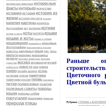
интересные
интересные животные
факты
интерьер
искусство
история из
испания
история
жизни
история про кота
италия
картины
карелия
конкурсы
котики
котенок
фотографии
кот
кошки
коты
котята
котики и люди
кошки и коты
кошки и собаки
кошкомания
красивые
кошкофото
фотографии
красная книга россии
крым
красоты зарубежья
лес
лисы
мальта
марокко
марракеш
медведи
Раньше о
морские животные
морские
москва
музей
москвариум
существа
строительств
новости
оаэ
озера
нейросети
озеро
осень
онлайн казино
Цветочного 
памятники
острова
отели
пермь
памятники россии
пингвины
Цветной буль
питер
подмосковье
позитив
породы
полезные советы
кошек
породы собак
португалия
праздники
приколы
природа
Рубрики:
СТРАНЫ и КОНТИНЕ
птицы