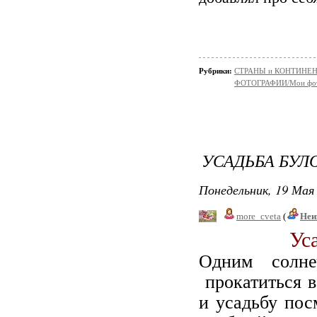
Рубрики:
СТРАНЫ и КОНТИНЕ
ФОТОГРАФИИ/Мои фо
УСАДЬБА БУ
Понедельник, 19 Мая 
more_cveta
(
Неи
Ус
Одним солн
прокатиться в
и усадьбу пос