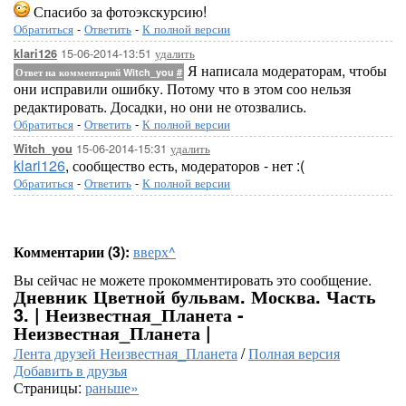
Спасибо за фотоэкскурсию!
Обратиться
-
Ответить
-
К полной версии
15-06-2014-13:51
удалить
klari126
Я написала модераторам, чтобы
Ответ на комментарий Witch_you
#
они исправили ошибку. Потому что в этом соо нельзя
редактировать. Досадки, но они не отозвались.
Обратиться
-
Ответить
-
К полной версии
15-06-2014-15:31
удалить
Witch_you
klari126
, сообщество есть, модераторов - нет :(
Обратиться
-
Ответить
-
К полной версии
Комментарии (3):
вверх^
Вы сейчас не можете прокомментировать это сообщение.
Дневник Цветной бульвам. Москва. Часть
3. | Неизвестная_Планета -
Неизвестная_Планета |
Лента друзей Неизвестная_Планета
/
Полная версия
Добавить в друзья
Страницы:
раньше»