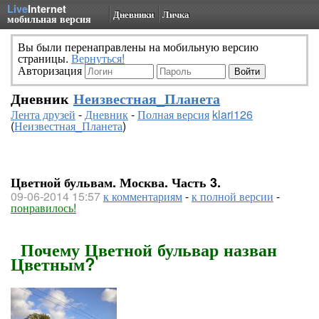
Live
Internet
Дневники
Личка
мобильная версия
Вы были перенаправлены на мобильную версию
страницы.
Вернуться!
Авторизация
Дневник
Неизвестная_Планета
Лента друзей
-
Дневник
-
Полная версия
klari126
(
Неизвестная_Планета
)
Цветной бульвам. Москва. Часть 3.
09-06-2014 15:57
к комментариям
-
к полной версии
-
понравилось!
Почему Цветной бульвар назван
Цветным?