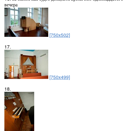
вечера
[750x502]
17.
[750x499]
18.