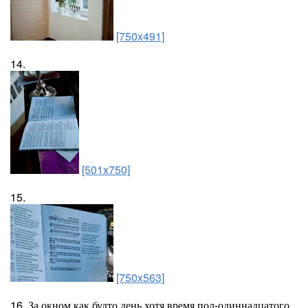
[750x491]
14.
[501x750]
15.
[750x563]
16. За окном как будто день,хотя время пол-одиннадцатого