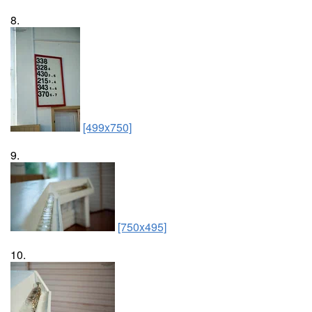
8.
[499x750]
9.
[750x495]
10.