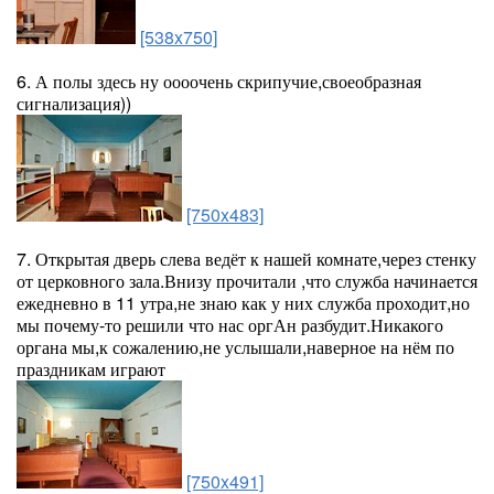
[538x750]
6. А полы здесь ну оооочень скрипучие,своеобразная
сигнализация))
[750x483]
7. Открытая дверь слева ведёт к нашей комнате,через стенку
от церковного зала.Внизу прочитали ,что служба начинается
ежедневно в 11 утра,не знаю как у них служба проходит,но
мы почему-то решили что нас оргАн разбудит.Никакого
органа мы,к сожалению,не услышали,наверное на нём по
праздникам играют
[750x491]