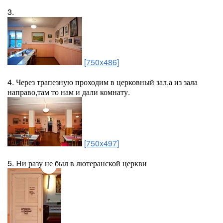
3.
[750x486]
4. Через трапезную проходим в церковный зал,а из зала
направо,там то нам и дали комнату.
[750x497]
5. Ни разу не был в лютеранской церкви