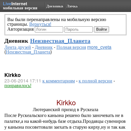
Live
Internet
Дневники
Личка
мобильная версия
Вы были перенаправлены на мобильную версию
страницы.
Вернуться!
Авторизация
Дневник
Неизвестная_Планета
Лента друзей
-
Дневник
-
Полная версия
more_cveta
(
Неизвестная_Планета
)
Kirkko
23-06-2014 17:11
к комментариям
-
к полной версии
-
понравилось!
Kirkko
Лютеранский приход в Рускеала
После Рускеальского каньона решено было заночевать не в
палатке,а на какой-нибудь базе отдыха.Продавцы сувениров
у каньона посоветовали заехать в старую кирху,ну и так как