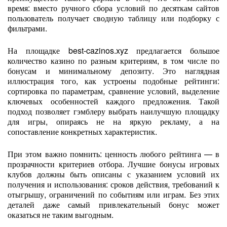
время: вместо ручного сбора условий по десяткам сайтов
пользователь получает сводную таблицу или подборку с
фильтрами.
На площадке best-cazinos.xyz предлагается большое
количество казино по разным критериям, в том числе по
бонусам и минимальному депозиту. Это наглядная
иллюстрация того, как устроены подобные рейтинги:
сортировка по параметрам, сравнение условий, выделение
ключевых особенностей каждого предложения. Такой
подход позволяет гэмблеру выбрать наилучшую площадку
для игры, опираясь не на яркую рекламу, а на
сопоставление конкретных характеристик.
При этом важно помнить: ценность любого рейтинга — в
прозрачности критериев отбора. Лучшие бонусы игровых
клубов должны быть описаны с указанием условий их
получения и использования: сроков действия, требований к
отыгрышу, ограничений по событиям или играм. Без этих
деталей даже самый привлекательный бонус может
оказаться не таким выгодным.