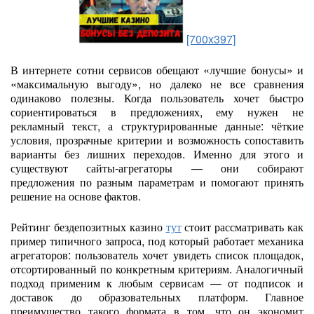
[700x397]
В интернете сотни сервисов обещают «лучшие бонусы» и
«максимальную выгоду», но далеко не все сравнения
одинаково полезны. Когда пользователь хочет быстро
сориентироваться в предложениях, ему нужен не
рекламный текст, а структурированные данные: чёткие
условия, прозрачные критерии и возможность сопоставить
варианты без лишних переходов. Именно для этого и
существуют сайты-агрегаторы — они собирают
предложения по разным параметрам и помогают принять
решение на основе фактов.
Рейтинг бездепозитных казино
тут
стоит рассматривать как
пример типичного запроса, под который работает механика
агрегаторов: пользователь хочет увидеть список площадок,
отсортированный по конкретным критериям. Аналогичный
подход применим к любым сервисам — от подписок и
доставок до образовательных платформ. Главное
преимущество такого формата в том, что он экономит