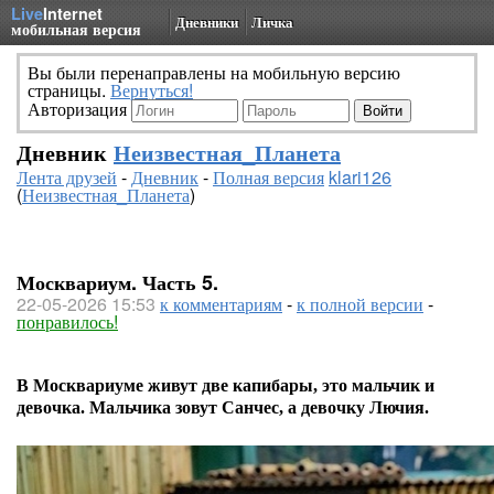
Live
Internet
Дневники
Личка
мобильная версия
Вы были перенаправлены на мобильную версию
страницы.
Вернуться!
Авторизация
Дневник
Неизвестная_Планета
Лента друзей
-
Дневник
-
Полная версия
klari126
(
Неизвестная_Планета
)
Москвариум. Часть 5.
22-05-2026 15:53
к комментариям
-
к полной версии
-
понравилось!
В Москвариуме живут две капибары, это мальчик и
девочка. Мальчика зовут Санчес, а девочку Лючия.