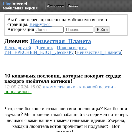
Live
Internet
Дневники
Личка
мобильная версия
Вы были перенаправлены на мобильную версию
страницы.
Вернуться!
Авторизация
Дневник
Неизвестная_Планета
Лента друзей
-
Дневник
-
Полная версия
ИНТЕРЕСНЫЙ_БЛОГ_ЛесякаРу
(
Неизвестная_Планета
)
10 кошачьих пословиц, которые покорят сердце
каждого любителя котиков!
12-09-2024 16:02
к комментариям
-
к полной версии
-
понравилось!
Что, если бы кошки создавали свои пословицы? Как бы они
звучали? Мы провели такой забавный эксперимент и теперь
делимся с вами вашими замечательными идеями. Уверена,
каждый любитель котов прочитает и подумает: «Вот
именно!»