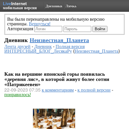
Live
Internet
Дневники
Личка
мобильная версия
Вы были перенаправлены на мобильную версию
страницы.
Вернуться!
Авторизация
Дневник
Неизвестная_Планета
Лента друзей
-
Дневник
-
Полная версия
ИНТЕРЕСНЫЙ_БЛОГ_ЛесякаРу
(
Неизвестная_Планета
)
Как на вершине японской горы появилась
«деревня лис», в которой живут более сотни
«Патрикеевен»
22-09-2023 07:35
к комментариям
-
к полной версии
-
понравилось!