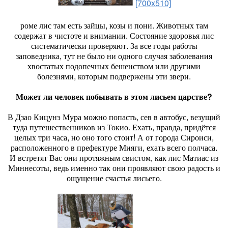
[700x510]
роме лис там есть зайцы, козы и пони. Животных там
содержат в чистоте и внимании. Состояние здоровья лис
систематически проверяют. За все годы работы
заповедника, тут не было ни одного случая заболевания
хвостатых подопечных бешенством или другими
болезнями, которым подвержены эти звери.
Может ли человек побывать в этом лисьем царстве?
В Дзао Кицунэ Мура можно попасть, сев в автобус, везущий
туда путешественников из Токио. Ехать, правда, придётся
целых три часа, но оно того стоит! А от города Сироиси,
расположенного в префектуре Мияги, ехать всего полчаса.
И встретят Вас они протяжным свистом, как лис Матиас из
Миннесоты, ведь именно так они проявляют свою радость и
ощущение счастья лисьего.