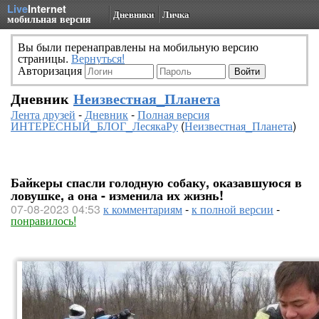
Live
Internet
Дневники
Личка
мобильная версия
Вы были перенаправлены на мобильную версию
страницы.
Вернуться!
Авторизация
Дневник
Неизвестная_Планета
Лента друзей
-
Дневник
-
Полная версия
ИНТЕРЕСНЫЙ_БЛОГ_ЛесякаРу
(
Неизвестная_Планета
)
Байкеры спасли голодную собаку, оказавшуюся в
ловушке, а она - изменила их жизнь!
07-08-2023 04:53
к комментариям
-
к полной версии
-
понравилось!