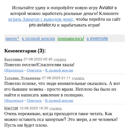
Испытайте удачу и попробуйте новую игру Aviator в
которой можно заработать реальные деньги! Кликните
играть Авиатор с выводом денег,
чтобы перейти на сайт
pro-aviator.ru и зарабатывать играя!
вверх^
к полной версии
понравилось!
в evernote
Комментарии (3):
07-08-2023-05:45
удалить
Кахетинка
Повезло песелю!Спасителям хвала!
Обратиться
-
Ответить
-
К полной версии
07-08-2023-21:11
удалить
Татьяна_Чувьюрова
Повезло псинке, что люди внимательные оказались. А вот
его бывшие хозяева - просто мрази. Неплохо бы было их
найти и написать заявление в полицию.
Обратиться
-
Ответить
-
К полной версии
12-08-2023-19:30
удалить
klari126
Очень переживаю, когда приходится такое читать. Как
можно оставить пса запертым? Это звери, а не человеки!
Пусть им будет плохо.