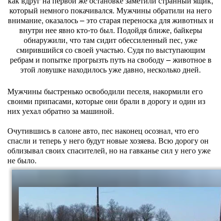
как вдруг на первой же остановке заметили странный ящик,
который немного покачивался. Мужчины обратили на него
внимание, оказалось – это старая переноска для животных и
внутри нее явно кто-то был. Подойдя ближе, байкеры
обнаружили, что там сидит обессиленный пес, уже
смирившийся со своей участью. Судя по выступающим
ребрам и попытке прогрызть путь на свободу – животное в
этой ловушке находилось уже давно, несколько дней.
Мужчины быстренько освободили песеля, накормили его
своими припасами, которые они брали в дорогу и один из
них уехал обратно за машиной.
Очутившись в салоне авто, пес наконец осознал, что его
спасли и теперь у него будут новые хозяева. Всю дорогу он
облизывал своих спасителей, но на гавканье сил у него уже
не было.