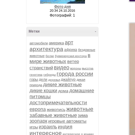
Фото дня
20:34 24.10.2016
Фотографий: 1
Метки
-
арт
америка
автомобили
архитектура
африка
бездомные
в
животные
белки
букмекерская контора
мире животных
ветер
видео
странствий
вороны
высотка
города россии
генетика
гибриды
горы
дели
джайпур
дикая
деревья
дикие животные
природа
домашние
дикие кошки
дома
питомцы
достопримечательности
животные
европа
живопись
забавные животные
зима
зоопарк
игровые автоматы
индия
израиль
игры
интересное
интересное о кошках