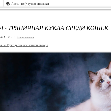
Авось
из (+ сутки) дневников
Л - ТРЯПИЧНАЯ КУКЛА СРЕДИ КОШЕК
2023 г. 22:17
+ в цитатник
ы_и_Рукоделие
все записи автора