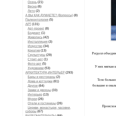
Осень
(21)
Весна
(6)
Лето
(2)
А ВЫ КАК ДУМАЕТЕ? (Вопросы)
(8)
Палеонтология
(5)
АРТ
(131)
Арт-проект
(8)
Бодиарт
(1)
Живопись
(42)
Инсталляция
(3)
Искусство
(34)
Креатив
(13)
Рэгдолл объедин
Скульптуры
(29)
Стрит-арт
(1)
Фото-арт
(5)
У них мягкая 
Художники
(53)
АРХИТЕКТУРА,ИНТЕРЬЕР
(293)
Бары и рестораны
(2)
Тело большое
Дома и коттеджи
(61)
большие и оваль
Другое
(64)
Замки и дворцы
(33)
Интерьер
(13)
Музеи
(26)
Отели и гостиницы
(26)
Происхож
Церкви, монастыри, часовни,
соборы
(67)
ВИДЕОМАТЕРИАЛЫ
(88)