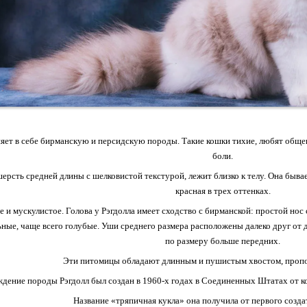
яет в себе бирманскую и персидскую породы. Такие кошки тихие, любят общени
боли.
шерсть средней длины с шелковистой текстурой, лежит близко к телу. Она бывае
красная в трех оттенках.
 и мускулистое. Голова у Рэгдолла имеет сходство с бирманской: простой нос 
ные, чаще всего голубые. Уши среднего размера расположены далеко друг от д
по размеру больше передних.
Эти питомицы обладают длинным и пушистым хвостом, пропо
дение породы Рэгдолл был создан в 1960-х годах в Соединенных Штатах от к
Название «тряпичная кукла» она получила от первого создат