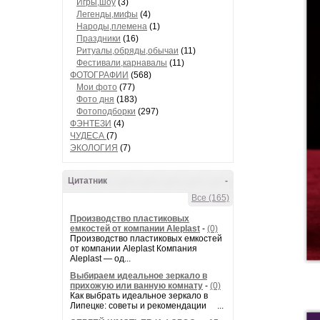
Игры,шоу
(3)
Легенды,мифы
(4)
Народы,племена
(1)
Праздники
(16)
Ритуалы,обряды,обычаи
(11)
Фестивали,карнавалы
(11)
ФОТОГРАФИИ
(568)
Мои фото
(77)
Фото дня
(183)
Фотоподборки
(297)
ФЭНТЕЗИ
(4)
ЧУДЕСА
(7)
ЭКОЛОГИЯ
(7)
Цитатник
-
Все (165)
Производство пластиковых
емкостей от компании Aleplast
-
(0)
Производство пластиковых емкостей
от компании Aleplast Компания
Aleplast — од...
Выбираем идеальное зеркало в
прихожую или ванную комнату
-
(0)
Как выбрать идеальное зеркало в
Липецке: советы и рекомендации ...