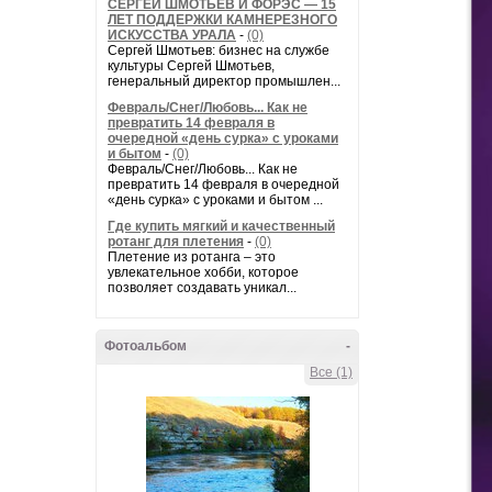
СЕРГЕЙ ШМОТЬЕВ И ФОРЭС — 15
ЛЕТ ПОДДЕРЖКИ КАМНЕРЕЗНОГО
ИСКУССТВА УРАЛА
-
(0)
Сергей Шмотьев: бизнес на службе
культуры Сергей Шмотьев,
генеральный директор промышлен...
Февраль/Снег/Любовь... Как не
превратить 14 февраля в
очередной «день сурка» с уроками
и бытом
-
(0)
Февраль/Снег/Любовь... Как не
превратить 14 февраля в очередной
«день сурка» с уроками и бытом ...
Где купить мягкий и качественный
ротанг для плетения
-
(0)
Плетение из ротанга – это
увлекательное хобби, которое
позволяет создавать уникал...
Фотоальбом
-
Все (1)