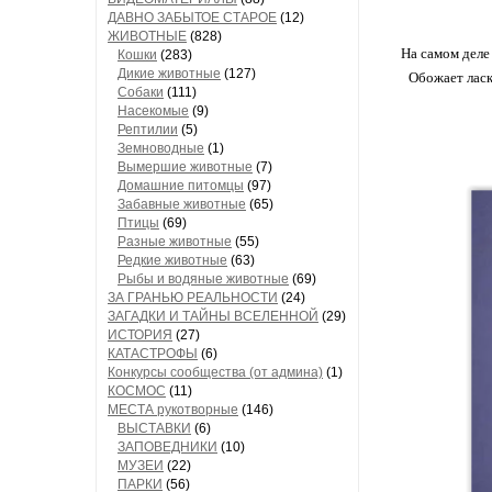
ДАВНО ЗАБЫТОЕ СТАРОЕ
(12)
ЖИВОТНЫЕ
(828)
На самом деле
Кошки
(283)
Дикие животные
(127)
Обожает ласк
Собаки
(111)
Насекомые
(9)
Рептилии
(5)
Земноводные
(1)
Вымершие животные
(7)
Домашние питомцы
(97)
Забавные животные
(65)
Птицы
(69)
Разные животные
(55)
Редкие животные
(63)
Рыбы и водяные животные
(69)
ЗА ГРАНЬЮ РЕАЛЬНОСТИ
(24)
ЗАГАДКИ И ТАЙНЫ ВСЕЛЕННОЙ
(29)
ИСТОРИЯ
(27)
КАТАСТРОФЫ
(6)
Конкурсы сообщества (от админа)
(1)
КОСМОС
(11)
МЕСТА рукотворные
(146)
ВЫСТАВКИ
(6)
ЗАПОВЕДНИКИ
(10)
МУЗЕИ
(22)
ПАРКИ
(56)