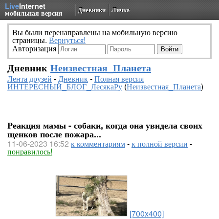
Live
Internet
Дневники
Личка
мобильная версия
Вы были перенаправлены на мобильную версию
страницы.
Вернуться!
Авторизация
Дневник
Неизвестная_Планета
Лента друзей
-
Дневник
-
Полная версия
ИНТЕРЕСНЫЙ_БЛОГ_ЛесякаРу
(
Неизвестная_Планета
)
Реакция мамы - собаки, когда она увидела своих
щенков после пожара...
11-06-2023 16:52
к комментариям
-
к полной версии
-
понравилось!
[700x400]