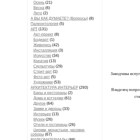
Осень
(21)
Весна
(6)
Лето
(2)
А ВЫ КАК ДУМАЕТЕ? (Вопросы)
(8)
Палеонтология
(5)
АРТ
(131)
Арт-проект
(8)
Бодиарт
(1)
Живопись
(42)
Инсталляция
(3)
Искусство
(34)
Креатив
(13)
Скульптуры
(29)
Стрит-арт
(1)
Заводчика испуг
Фото-арт
(5)
Художники
(53)
АРХИТЕКТУРА,ИНТЕРЬЕР
(293)
Владелец попрос
Бары и рестораны
(2)
ст
Дома и коттеджи
(61)
Другое
(64)
Замки и дворцы
(33)
Интерьер
(13)
Музеи
(26)
Отели и гостиницы
(26)
Церкви, монастыри, часовни,
соборы
(67)
ВИДЕОМАТЕРИАЛЫ
(88)