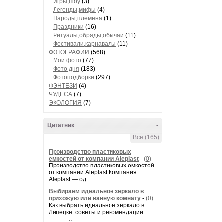
Игры,шоу
(3)
Легенды,мифы
(4)
Народы,племена
(1)
Праздники
(16)
Ритуалы,обряды,обычаи
(11)
Фестивали,карнавалы
(11)
ФОТОГРАФИИ
(568)
Мои фото
(77)
Фото дня
(183)
Фотоподборки
(297)
ФЭНТЕЗИ
(4)
ЧУДЕСА
(7)
ЭКОЛОГИЯ
(7)
Цитатник
-
Все (165)
Производство пластиковых
емкостей от компании Aleplast
-
(0)
Производство пластиковых емкостей
от компании Aleplast Компания
Aleplast — од...
Выбираем идеальное зеркало в
прихожую или ванную комнату
-
(0)
Как выбрать идеальное зеркало в
Липецке: советы и рекомендации ...