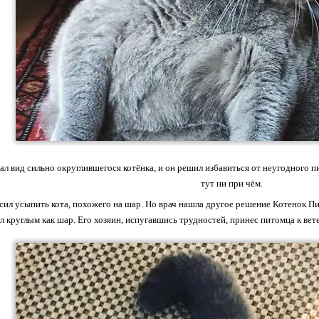
ал вид сильно округлившегося котёнка, и он решил избавиться от неугодного 
тут ни при чём.
ил усыпить кота, похожего на шар. Но врач нашла другое решение Котенок Пит
ал круглым как шар. Его хозяин, испугавшись трудностей, принес питомца к ве