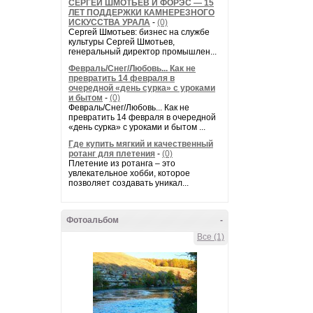
СЕРГЕЙ ШМОТЬЕВ И ФОРЭС — 15
ЛЕТ ПОДДЕРЖКИ КАМНЕРЕЗНОГО
ИСКУССТВА УРАЛА
-
(0)
Сергей Шмотьев: бизнес на службе
культуры Сергей Шмотьев,
генеральный директор промышлен...
Февраль/Снег/Любовь... Как не
превратить 14 февраля в
очередной «день сурка» с уроками
и бытом
-
(0)
Февраль/Снег/Любовь... Как не
превратить 14 февраля в очередной
«день сурка» с уроками и бытом ...
Где купить мягкий и качественный
ротанг для плетения
-
(0)
Плетение из ротанга – это
увлекательное хобби, которое
позволяет создавать уникал...
Фотоальбом
-
Все (1)