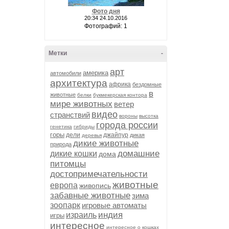
Фото дня
20:34 24.10.2016
Фотографий: 1
Метки
-
арт
америка
автомобили
архитектура
африка
бездомные
в
животные
белки
букмекерская контора
мире животных
ветер
видео
странствий
вороны
высотка
города россии
генетика
гибриды
горы
дели
джайпур
дикая
деревья
дикие животные
природа
домашние
дикие кошки
дома
питомцы
достопримечательности
животные
европа
живопись
забавные животные
зима
зоопарк
игровые автоматы
индия
израиль
игры
интересное
интересное о кошках