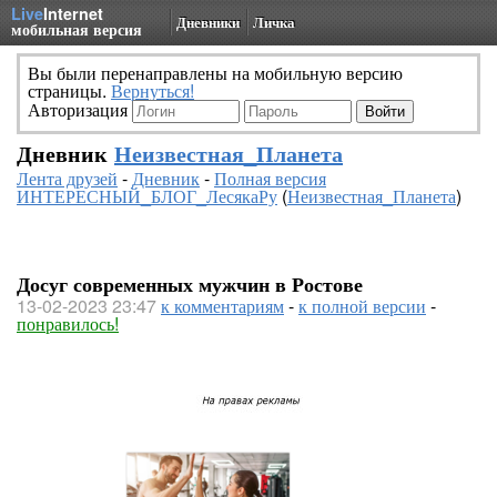
Live
Internet
Дневники
Личка
мобильная версия
Вы были перенаправлены на мобильную версию
страницы.
Вернуться!
Авторизация
Дневник
Неизвестная_Планета
Лента друзей
-
Дневник
-
Полная версия
ИНТЕРЕСНЫЙ_БЛОГ_ЛесякаРу
(
Неизвестная_Планета
)
Досуг современных мужчин в Ростове
13-02-2023 23:47
к комментариям
-
к полной версии
-
понравилось!