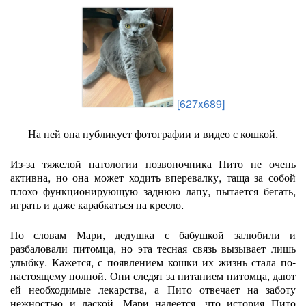
[627x689]
На ней она публикует фотограф
ии и видео с кошкой.
Из-за тяжелой патологии позвоночника Пито не очень
активна, но она может ходить вперевалку, таща за собой
плохо функционирующую заднюю лапу, пытается бегать,
играть и даже карабкаться на кресло.
По словам Мари, дедушка с бабушкой залюбили и
разбаловали питомца, но эта тесная связь вызывает лишь
улыбку. Кажется, с появлением кошки их жизнь стала по-
настоящему полной. Они следят за питанием питомца, дают
ей необходимые лекарства, а Пито отвечает на заботу
нежностью и лаской. Мари надеется, что история Пито