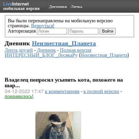
Live
Internet
Дневники
Личка
мобильная версия
Вы были перенаправлены на мобильную версию
страницы.
Вернуться!
Авторизация
Дневник
Неизвестная_Планета
Лента друзей
-
Дневник
-
Полная версия
ИНТЕРЕСНЫЙ_БЛОГ_ЛесякаРу
(
Неизвестная_Планета
)
Владелец попросил усыпить кота, похожего на
шар...
04-12-2022 17:47
к комментариям
-
к полной версии
-
понравилось!