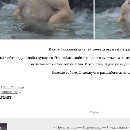
В серый осенний день так хочется оказаться в дж
ки любят воду и любят купаться. Эта собака любит не просто купаться, а неж
испытывает чистое блаженство. И это сразу видно по ее до
Повезло собаке. Отдохнула и расслабилась на с
ТНЫЕ/Собаки
животные
ователям
« Пред. запись
—
К дневнику
—
След. запись 
ь