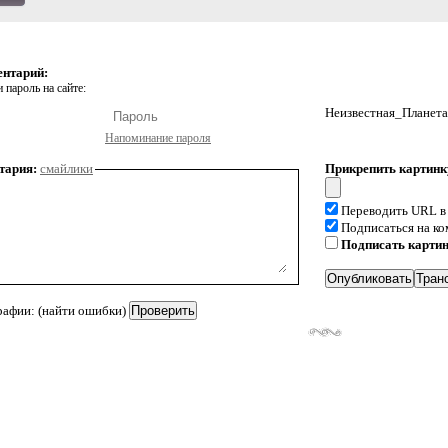
ентарий:
 пароль на сайте:
Неизвестная_Планета
Напоминание пароля
тария:
смайлики
Прикрепить картинк
Переводить URL в
Подписаться на к
Подписать карти
рафии: (найти ошибки)