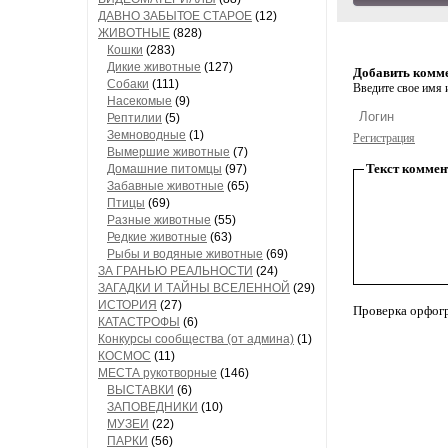
ДАВНО ЗАБЫТОЕ СТАРОЕ
(12)
ЖИВОТНЫЕ
(828)
Кошки
(283)
Дикие животные
(127)
Добавить комм
Собаки
(111)
Введите свое имя и
Насекомые
(9)
Рептилии
(5)
Земноводные
(1)
Регистрация
Вымершие животные
(7)
Текст коммен
Домашние питомцы
(97)
Забавные животные
(65)
Птицы
(69)
Разные животные
(55)
Редкие животные
(63)
Рыбы и водяные животные
(69)
ЗА ГРАНЬЮ РЕАЛЬНОСТИ
(24)
ЗАГАДКИ И ТАЙНЫ ВСЕЛЕННОЙ
(29)
ИСТОРИЯ
(27)
Проверка орфог
КАТАСТРОФЫ
(6)
Конкурсы сообщества (от админа)
(1)
КОСМОС
(11)
МЕСТА рукотворные
(146)
ВЫСТАВКИ
(6)
ЗАПОВЕДНИКИ
(10)
МУЗЕИ
(22)
ПАРКИ
(56)