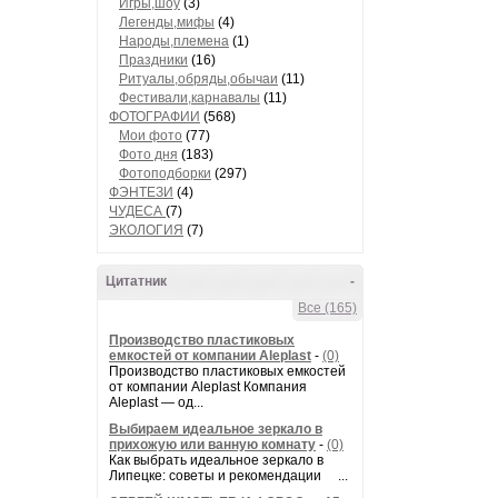
Игры,шоу
(3)
Легенды,мифы
(4)
Народы,племена
(1)
Праздники
(16)
Ритуалы,обряды,обычаи
(11)
Фестивали,карнавалы
(11)
ФОТОГРАФИИ
(568)
Мои фото
(77)
Фото дня
(183)
Фотоподборки
(297)
ФЭНТЕЗИ
(4)
ЧУДЕСА
(7)
ЭКОЛОГИЯ
(7)
Цитатник
-
Все (165)
Производство пластиковых
емкостей от компании Aleplast
-
(0)
Производство пластиковых емкостей
от компании Aleplast Компания
Aleplast — од...
Выбираем идеальное зеркало в
прихожую или ванную комнату
-
(0)
Как выбрать идеальное зеркало в
Липецке: советы и рекомендации ...