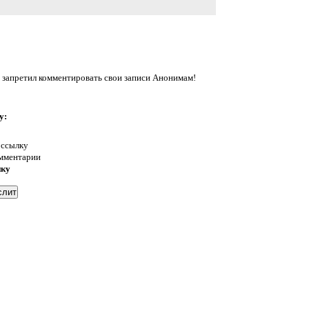
 запретил комментировать свои записи Анонимам!
у:
 ссылку
омментарии
нку