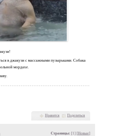
акузи!
иться в джакузи с массажными пузырьками. Собака
вольной мордахе.
лаву.
Нравится
Поделиться
»
Страницы:
[1] [
Новые
]