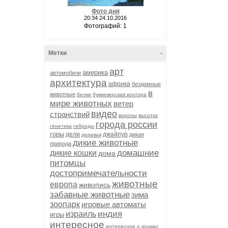
Фото дня
20:34 24.10.2016
Фотографий: 1
Метки
-
арт
америка
автомобили
архитектура
африка
бездомные
в
животные
белки
букмекерская контора
мире животных
ветер
видео
странствий
вороны
высотка
города россии
генетика
гибриды
горы
дели
джайпур
дикая
деревья
дикие животные
природа
домашние
дикие кошки
дома
питомцы
достопримечательности
животные
европа
живопись
забавные животные
зима
зоопарк
игровые автоматы
индия
израиль
игры
интересное
интересное о кошках