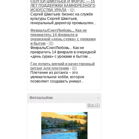
СЕРГЕЙ ШМОТЬЕВ И ФОРЭС — 15
ЛЕТ ПОДДЕРЖКИ КАМНЕРЕЗНОГО
ИСКУССТВА УРАЛА
-
(0)
Сергей Шмотьев: бизнес на службе
культуры Сергей Шмотьев,
генеральный директор промышлен...
Февраль/Снег/Любовь... Как не
превратить 14 февраля в
очередной «день сурка» с уроками
и бытом
-
(0)
Февраль/Снег/Любовь... Как не
превратить 14 февраля в очередной
«день сурка» с уроками и бытом ...
Где купить мягкий и качественный
ротанг для плетения
-
(0)
Плетение из ротанга – это
увлекательное хобби, которое
позволяет создавать уникал...
Фотоальбом
-
Все (1)