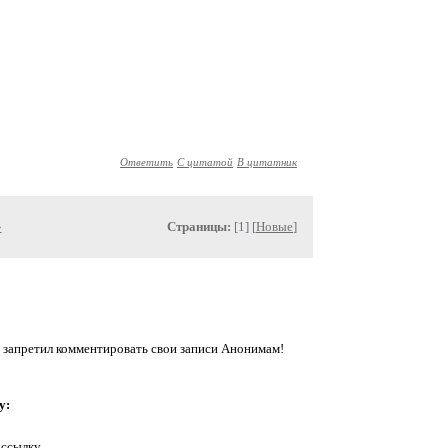
Ответить
С цитатой
В цитатник
»
Страницы:
[1] [
Новые
]
 запретил комментировать свои записи Анонимам!
у:
 ссылку