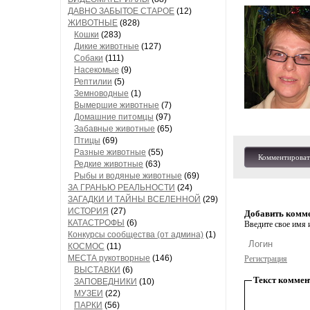
ДАВНО ЗАБЫТОЕ СТАРОЕ
(12)
ЖИВОТНЫЕ
(828)
Кошки
(283)
Дикие животные
(127)
Собаки
(111)
Насекомые
(9)
Рептилии
(5)
Земноводные
(1)
Вымершие животные
(7)
Домашние питомцы
(97)
Забавные животные
(65)
Птицы
(69)
Разные животные
(55)
Комментироват
Редкие животные
(63)
Рыбы и водяные животные
(69)
ЗА ГРАНЬЮ РЕАЛЬНОСТИ
(24)
ЗАГАДКИ И ТАЙНЫ ВСЕЛЕННОЙ
(29)
ИСТОРИЯ
(27)
Добавить комм
КАТАСТРОФЫ
(6)
Введите свое имя и
Конкурсы сообщества (от админа)
(1)
КОСМОС
(11)
МЕСТА рукотворные
(146)
Регистрация
ВЫСТАВКИ
(6)
Текст коммен
ЗАПОВЕДНИКИ
(10)
МУЗЕИ
(22)
ПАРКИ
(56)