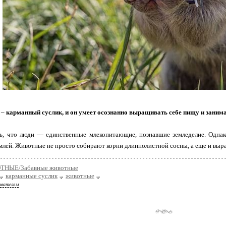
 –
карманный суслик, и он умеет осознанно выращивать себе пищу и занима
сь, что люди — единственные млекопитающие, познавшие земледелие. Однак
млей. Животные не просто собирают корни длиннолистной сосны, а еще и выра
НЫЕ/Забавные животные
карманные суслик
животные
ователям