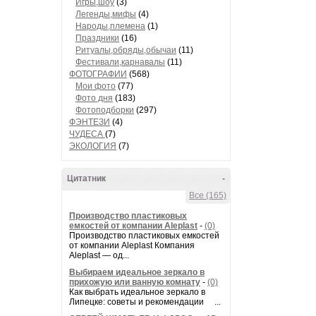
Игры,шоу
(3)
Легенды,мифы
(4)
Народы,племена
(1)
Праздники
(16)
Ритуалы,обряды,обычаи
(11)
Фестивали,карнавалы
(11)
ФОТОГРАФИИ
(568)
Мои фото
(77)
Фото дня
(183)
Фотоподборки
(297)
ФЭНТЕЗИ
(4)
ЧУДЕСА
(7)
ЭКОЛОГИЯ
(7)
Цитатник
-
Все (165)
Производство пластиковых
емкостей от компании Aleplast
-
(0)
Производство пластиковых емкостей
от компании Aleplast Компания
Aleplast — од...
Выбираем идеальное зеркало в
прихожую или ванную комнату
-
(0)
Как выбрать идеальное зеркало в
Липецке: советы и рекомендации ...