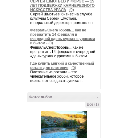
СЕРГЕЙ ШМОТЬЕВ И ФОРЭС — 15
ЛЕТ ПОДДЕРЖКИ КАМНЕРЕЗНОГО
ИСКУССТВА УРАЛА
-
(0)
Сергей Шмотьев: бизнес на службе
культуры Сергей Шмотьев,
генеральный директор промышлен...
Февраль/Снег/Любовь... Как не
превратить 14 февраля в
очередной «день сурка» с уроками
и бытом
-
(0)
Февраль/Снег/Любовь... Как не
превратить 14 февраля в очередной
«день сурка» с уроками и бытом ...
Где купить мягкий и качественный
ротанг для плетения
-
(0)
Плетение из ротанга – это
увлекательное хобби, которое
позволяет создавать уникал...
Фотоальбом
-
Все (1)