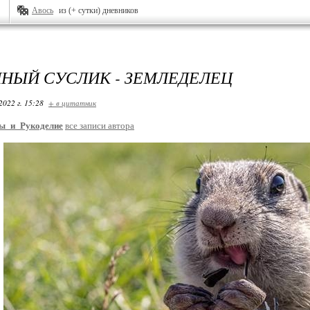
Авось
из (+ сутки) дневников
НЫЙ СУСЛИК - ЗЕМЛЕДЕЛЕЦ
2022 г. 15:28
+ в цитатник
ы_и_Рукоделие
все записи автора