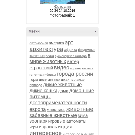
Фото дня
20:34 24.10.2016
Фотографий: 1
Метки
-
арт
америка
автомобили
архитектура
африка
бездомные
в
животные
белки
букмекерская контора
мире животных
ветер
видео
странствий
вороны
высотка
города россии
генетика
гибриды
горы
дели
джайпур
дикая
деревья
дикие животные
природа
домашние
дикие кошки
дома
питомцы
достопримечательности
животные
европа
живопись
забавные животные
зима
зоопарк
игровые автоматы
индия
израиль
игры
интересное
интересное о кошках