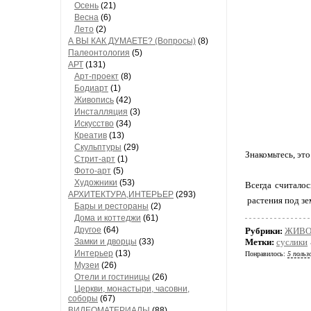
Осень
(21)
Весна
(6)
Лето
(2)
А ВЫ КАК ДУМАЕТЕ? (Вопросы)
(8)
Палеонтология
(5)
АРТ
(131)
Арт-проект
(8)
Бодиарт
(1)
Живопись
(42)
Инсталляция
(3)
Искусство
(34)
Креатив
(13)
Скульптуры
(29)
Знакомьтесь, это
Стрит-арт
(1)
Фото-арт
(5)
Художники
(53)
Всегда считало
АРХИТЕКТУРА,ИНТЕРЬЕР
(293)
растения под зе
Бары и рестораны
(2)
Дома и коттеджи
(61)
Другое
(64)
Рубрики:
ЖИВОТ
Замки и дворцы
(33)
Метки:
суслики
Интерьер
(13)
Понравилось:
5 польз
Музеи
(26)
Отели и гостиницы
(26)
Церкви, монастыри, часовни,
соборы
(67)
ВИДЕОМАТЕРИАЛЫ
(88)