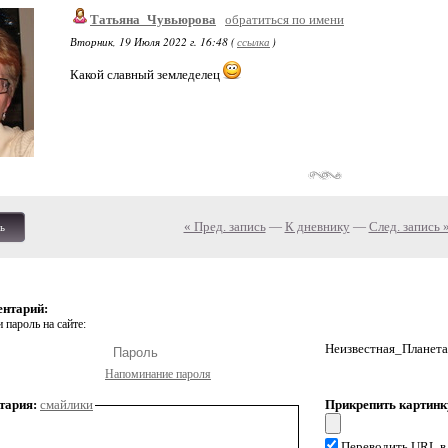
Татьяна_Чувьюрова
обратиться по имени
Вторник, 19 Июля 2022 г. 16:48 (
ссылка
)
Какой славный земледелец
« Пред. запись
—
К дневнику
—
След. запись 
ь
ентарий:
 пароль на сайте:
Неизвестная_Планета
Напоминание пароля
тария:
смайлики
Прикрепить картинк
Переводить URL в