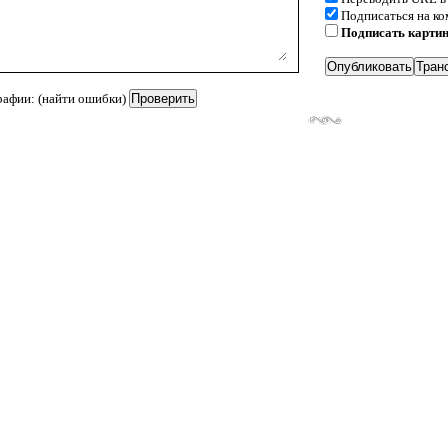
Подписаться на к
Подписать карти
рафии: (найти ошибки)