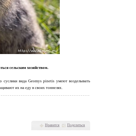
ться сельским хозяйством.
о суслики вида Geomys pinetis умеют возделывать
щивают их на еду в своих тоннелях.
Нравится
Поделиться