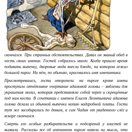
скончался. При странных обстоятельствах. Давал он званый обед в
честь своих именин. Гостей собралось много. Когда пришло время
подавать выпечку, дворовые люди внесли блюдо, на котором лежал
большой пирог. На нём, по обычаю, красовалось имя именинника.
Присмотревшись, гости оторопели: на пироге кроме имени
проступило отчётливое очертание адамовой головы – эмблемы для
украшения могил, которая представляла собой череп и скрещённые
под ним кости. В сочетании с именем Елисея Леонтьевича адамова
голова делала из обычной выпечки копию надгробной плиты. Гости
тут же засобирались по домам, а сам Чадин от увиденного слёг и
вскоре скончался.
Смерть его особых разбирательств и подозрений у властей не
вызвала. Рассказы же об именинном пироге навели на мысль, что