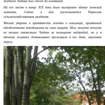
жадного Чадина был снесён до основания.
На его месте в конце XIX века было выстроено здание женской
гимназии. Сейчас в нём располагается Пермская
сельскохозяйственная академия.
Многие уверены в правдивости легенды о кикиморе, призванной
обездоленными покойниками на свою защиту. Мол, могучая нечисть
не только отомстила Чадину за похищение надгробий, но и в
течение полувека безнаказанно проживала в его доме, запугивая
округу.