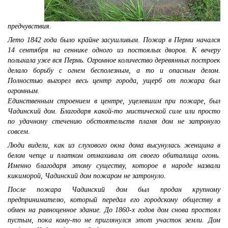
предчувствия.
Лето 1842 года было крайне засушливым. Пожар в Перми начался
14 сентября на сеннике одного из постоялых дворов. К вечеру
полыхала уже вся Пермь. Огромное количество деревянных построек
делало борьбу с огнем бесполезным, а то и опасным делом.
Полностью выгорел весь центр города, ущерб от пожара был
огромным.
Единственным строением в центре, уцелевшим при пожаре, был
Чадинский дом. Благодаря какой-то мистической силе или просто
по удачному стечению обстоятельств пламя дом не затронуло
совсем.
Люди видели, как из слухового окна дома высунулась женщина в
белом чепце и платком отмахивала от своего обиталища огонь.
Именно благодаря этому существу, которое в народе назвали
кикиморой, Чадинский дом пожаром не затронуло.
После пожара Чадинский дом был продан крупному
предпринимателю, который передал его городскому обществу в
обмен на равноценное здание. До 1860-х годов дом снова простоял
пустым, пока кому-то не приглянулся этот участок земли. Дом