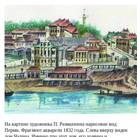
На картине художника П. Размахнина нарисован вид
Перми. Фрагмент акварели 1832 года. Слева вверху виден
дом Чадина. Именно про этот дом, его хозяина и