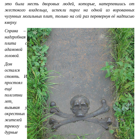
это была месть дворовых людей, которые, натерпевшись от
жестокого владельца, испекли пирог на одной из ворованных
чугунных могильных плит, только на сей раз перевернув её надписью
кверху.
Справа –
надгробная
плита с
адамовой
головой.
Дом
остался
стоять. И
простоял
ещё
полсотни
лет,
вызывая у
окрестных
жителей
тревогу и
дурные