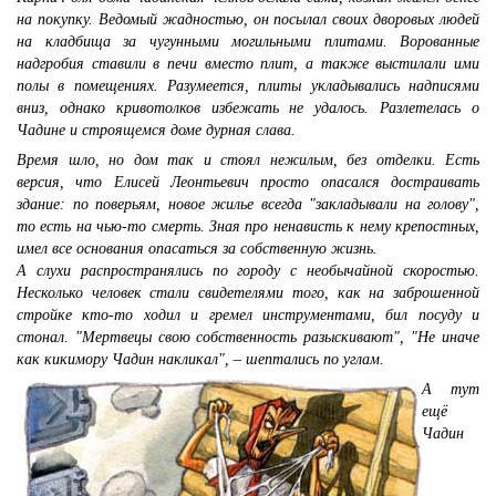
на покупку. Ведомый жадностью, он посылал своих дворовых людей
на кладбища за чугунными могильными плитами. Ворованные
надгробия ставили в печи вместо плит, а также выстилали ими
полы в помещениях. Разумеется, плиты укладывались надписями
вниз, однако кривотолков избежать не удалось. Разлетелась о
Чадине и строящемся доме дурная слава.
Время шло, но дом так и стоял нежилым, без отделки. Есть
версия, что Елисей Леонтьевич просто опасался достраивать
здание: по поверьям, новое жилье всегда "закладывали на голову",
то есть на чью-то смерть. Зная про ненависть к нему крепостных,
имел все основания опасаться за собственную жизнь.
А слухи распространялись по городу с необычайной скоростью.
Несколько человек стали свидетелями того, как на заброшенной
стройке кто-то ходил и гремел инструментами, бил посуду и
стонал. "Мертвецы свою собственность разыскивают", "Не иначе
как кикимору Чадин накликал", – шептались по углам.
А тут
ещё
Чадин