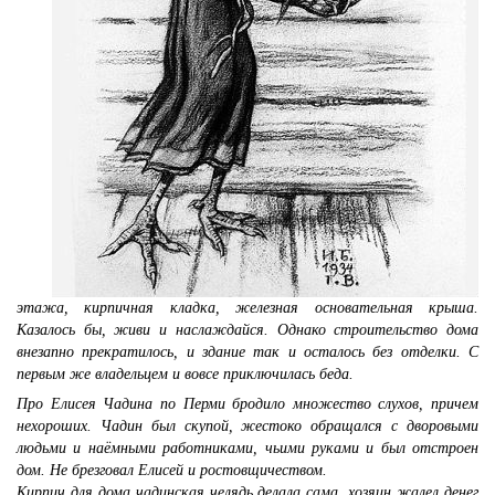
этажа, кирпичная кладка, железная основательная крыша.
Казалось бы, живи и наслаждайся. Однако строительство дома
внезапно прекратилось, и здание так и осталось без отделки. С
первым же владельцем и вовсе приключилась беда.
Про Елисея Чадина по Перми бродило множество слухов, причем
нехороших. Чадин был скупой, жестоко обращался с дворовыми
людьми и наёмными работниками, чьими руками и был отстроен
дом. Не брезговал Елисей и ростовщичеством.
Кирпич для дома чадинская челядь делала сама, хозяин жалел денег