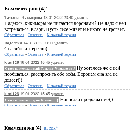
Комментарии (4):
13-01-2022-23:40
удалить
Татьяна_Чувьюрова
Надеюсь, кикиморы не питаются воронами? Не надо с ней
встречаться, Клари. Пусть себе живет и никого не трогает.
Обратиться
-
Ответить
-
К полной версии
14-01-2022-09:11
удалить
ВодолейЯ
Спасибо, интересно)
Обратиться
-
Ответить
-
К полной версии
19-01-2022-15:45
удалить
klari126
Ну хотелось же с ней
Ответ на комментарий Татьяна_Чувьюрова
#
пообщаться, расспросить обо всём. Воронам она зла не
делает)))
Обратиться
-
Ответить
-
К полной версии
19-01-2022-15:45
удалить
klari126
Написала продолжение)))
Ответ на комментарий ВодолейЯ
#
Обратиться
-
Ответить
-
К полной версии
Комментарии (4):
вверх^