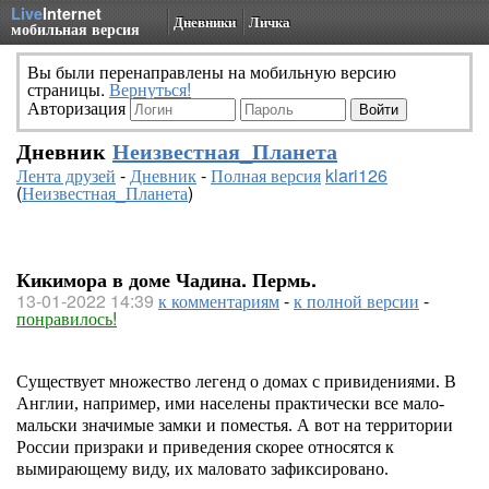
Live
Internet
Дневники
Личка
мобильная версия
Вы были перенаправлены на мобильную версию
страницы.
Вернуться!
Авторизация
Дневник
Неизвестная_Планета
Лента друзей
-
Дневник
-
Полная версия
klari126
(
Неизвестная_Планета
)
Кикимора в доме Чадина. Пермь.
13-01-2022 14:39
к комментариям
-
к полной версии
-
понравилось!
Существует множество легенд о домах с привидениями. В
Англии, например, ими населены практически все мало-
мальски значимые замки и поместья. А вот на территории
России призраки и приведения скорее относятся к
вымирающему виду, их маловато зафиксировано.