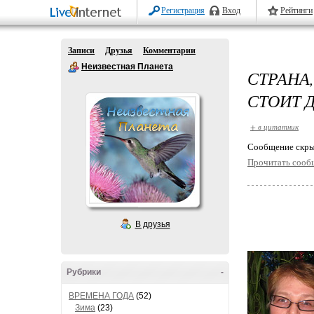
Регистрация
Вход
Рейтинги
Записи
Друзья
Комментарии
Неизвестная Планета
СТРАНА
СТОИТ 
+ в цитатник
Cообщение скры
Прочитать сооб
В друзья
Рубрики
-
ВРЕМЕНА ГОДА
(52)
Зима
(23)