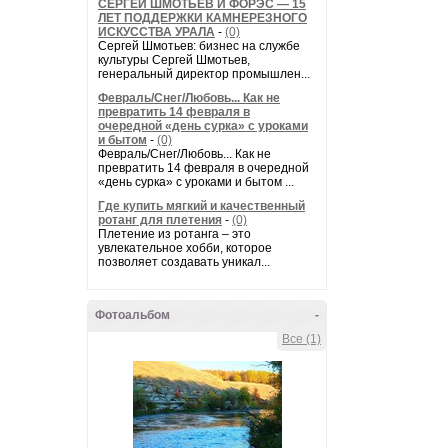
СЕРГЕЙ ШМОТЬЕВ И ФОРЭС — 15
ЛЕТ ПОДДЕРЖКИ КАМНЕРЕЗНОГО
ИСКУССТВА УРАЛА
-
(0)
Сергей Шмотьев: бизнес на службе
культуры Сергей Шмотьев,
генеральный директор промышлен...
Февраль/Снег/Любовь... Как не
превратить 14 февраля в
очередной «день сурка» с уроками
и бытом
-
(0)
Февраль/Снег/Любовь... Как не
превратить 14 февраля в очередной
«день сурка» с уроками и бытом ...
Где купить мягкий и качественный
ротанг для плетения
-
(0)
Плетение из ротанга – это
увлекательное хобби, которое
позволяет создавать уникал...
Фотоальбом
-
Все (1)