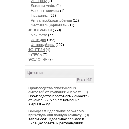
Игры,шоу
(3)
Легенды,мифы
(4)
Народы,племена
(1)
Праздники
(16)
Ритуалы,обряды,обычаи
(11)
Фестивали,карнавалы
(11)
ФОТОГРАФИИ
(568)
Мои фото
(77)
Фото дня
(183)
Фотоподборки
(297)
ФЭНТЕЗИ
(4)
ЧУДЕСА
(7)
ЭКОЛОГИЯ
(7)
Цитатник
-
Все (165)
Производство пластиковых
емкостей от компании Aleplast
-
(0)
Производство пластиковых емкостей
от компании Aleplast Компания
Aleplast — од...
Выбираем идеальное зеркало в
прихожую или ванную комнату
-
(0)
Как выбрать идеальное зеркало в
Липецке: советы и рекомендации ...