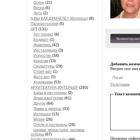
Осень
(21)
Весна
(6)
Лето
(2)
А ВЫ КАК ДУМАЕТЕ? (Вопросы)
(8)
Палеонтология
(5)
АРТ
(131)
Арт-проект
(8)
Комментироват
Бодиарт
(1)
Живопись
(42)
Инсталляция
(3)
Искусство
(34)
Креатив
(13)
Добавить комм
Скульптуры
(29)
Введите свое имя и
Стрит-арт
(1)
Фото-арт
(5)
Художники
(53)
Регистрация
АРХИТЕКТУРА,ИНТЕРЬЕР
(293)
Бары и рестораны
(2)
Текст коммен
Дома и коттеджи
(61)
Другое
(64)
Замки и дворцы
(33)
Интерьер
(13)
Музеи
(26)
Отели и гостиницы
(26)
Церкви, монастыри, часовни,
соборы
(67)
Проверка орфог
ВИДЕОМАТЕРИАЛЫ
(88)