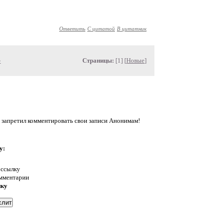
Ответить
С цитатой
В цитатник
»
Страницы:
[1] [
Новые
]
 запретил комментировать свои записи Анонимам!
у:
 ссылку
омментарии
нку