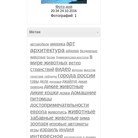
Фото дня
20:34 24.10.2016
Фотографий: 1
Метки
-
арт
америка
автомобили
архитектура
африка
бездомные
в
животные
белки
букмекерская контора
мире животных
ветер
видео
странствий
вороны
высотка
города россии
генетика
гибриды
горы
дели
джайпур
дикая
деревья
дикие животные
природа
домашние
дикие кошки
дома
питомцы
достопримечательности
животные
европа
живопись
забавные животные
зима
зоопарк
игровые автоматы
индия
израиль
игры
интересное
интересное о кошках