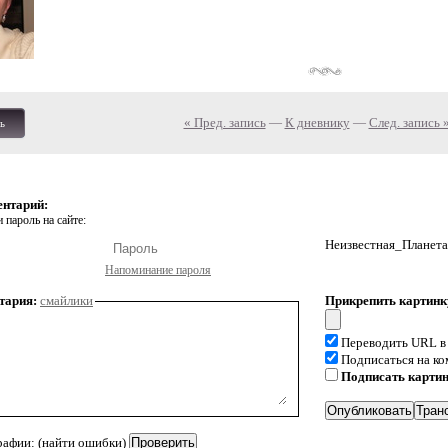
« Пред. запись
—
К дневнику
—
След. запись 
ь
ентарий:
 пароль на сайте:
Неизвестная_Планета
Напоминание пароля
тария:
смайлики
Прикрепить картинк
Переводить URL в
Подписаться на к
Подписать карти
рафии: (найти ошибки)