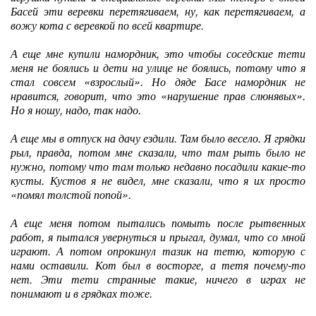
Басей эти веревки перетягиваем, ну, как перетягиваем, а
вожу кота с веревкой по всей квартире.
А еще мне купили намордник, это чтобы соседские тети
меня не боялись и дети на улице не боялись, потому что я
стал совсем «взрослый». Но дяде Басе намордник не
нравится, говорит, что это «нарушение прав слюнявых».
Но я ношу, надо, так надо.
А еще мы в отпуск на дачу ездили. Там было весело. Я грядки
рыл, правда, потом мне сказали, что там рыть было не
нужно, потому что там только недавно посадили какие-то
кусты. Кустов я не видел, мне сказали, что я их просто
«помял толстой попой».
А еще меня потом пытались помыть после рытвенных
работ, я пытался увернуться и прыгал, думал, что со мной
играют. А потом опрокинул тазик на тетю, которую с
нами оставили. Кот был в восторге, а тетя почему-то
нет. Эти тети странные такие, ничего в играх не
понимают и в грядках тоже.