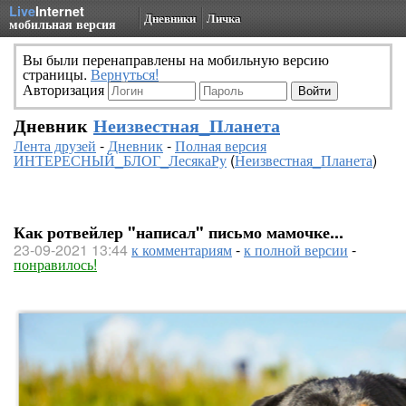
Live
Internet
Дневники
Личка
мобильная версия
Вы были перенаправлены на мобильную версию
страницы.
Вернуться!
Авторизация
Дневник
Неизвестная_Планета
Лента друзей
-
Дневник
-
Полная версия
ИНТЕРЕСНЫЙ_БЛОГ_ЛесякаРу
(
Неизвестная_Планета
)
Как ротвейлер "написал" письмо мамочке...
23-09-2021 13:44
к комментариям
-
к полной версии
-
понравилось!