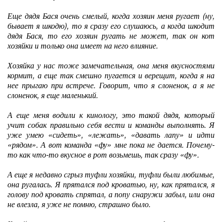
Еще дядя Бася очень смелый, когда хозяин меня ругает (ну,
бывает я шкодю), то я сразу его слушаюсь, а когда шкодит
дядя Бася, то его хозяин ругать не может, так он кот
хозяйки и только она имеет на него влияние.
Хозяйка у нас тоже замечательная, она меня вкусностями
кормит, а еще так смешно пугается и верещит, когда я на
нее прыгаю при встрече. Говорит, что я слоненок, а я не
слоненок, я еще маленький.
А еще меня водили к кинологу, это такой дядя, который
учит собак правильно себя вести и команды выполнять. Я
уже умею «сидеть», «лежать», «давать лапу» и идти
«рядом». А вот команда «фу» мне пока не дается. Почему-
то как что-то вкусное в рот возьмешь, так сразу «фу».
А еще я недавно сгрыз туфли хозяйки, туфли были любимые,
она ругалась. Я прятался под кроватью, ну, как прятался, я
голову под кровать спрятал, а попу снаружи забыл, или она
не влезла, я уже не помню, страшно было.