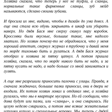
Хозяйка сказала, что теперь у нее не туфли, а сланцы,
нормальные такие фирменные сланцы, зуб мейд
называются, сделано своими зубами.
И бросила их мне, видимо, чтобы я дизайн до ума довел. А
еще она стала всю обувь закрывать в шкаф или убирать
наверх. Но дядя Бася мне сверху скинул пару коробок.
Кроссовки были вкусные, большие такие, мне надолго
хватило. Но хозяин почему-то не обрадовался, что у меня
хороший аппетит, свернул журнал в трубочку и давай меня
по морде тихонько бить и ругаться. А дядя Бася журнал
отобрал и хозяина за пятку цапнул. А потом пришла
хозяйка, сказала, что по морде никого бить не надо, и за
пятку кусать не надо, а надо больше со мной заниматься и
гулять.
А еще мне разрешили приносить палочки с улицы. Правда, я
сначала жадничал, большие палки приносил, они в двери не
входили. Их потом хозяин ломал и отдавал мне, а хозяйка
ругалась, что мы в квартире мусорим. Но ей сообщили, что
дома будут или палки, или «сланцы», и она смирилась. На
целую неделю смирилась, а потом мне всякие жевательные
игрушки купила и специальные веревки. Мы теперь с дядей