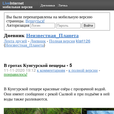
Live
Internet
Дневники
Личка
мобильная версия
Вы были перенаправлены на мобильную версию
страницы.
Вернуться!
Авторизация
Дневник
Неизвестная_Планета
Лента друзей
-
Дневник
-
Полная версия
klari126
(
Неизвестная_Планета
)
В гротах Кунгурской пещеры - 5
11-11-2020 19:12
к комментариям
-
к полной версии
-
понравилось!
В Кунгурской пещере красивые озёра с прозрачной водой.
Они имеют сообщение с рекой Сылвой и при подъёме в ней
воды также разливаются.