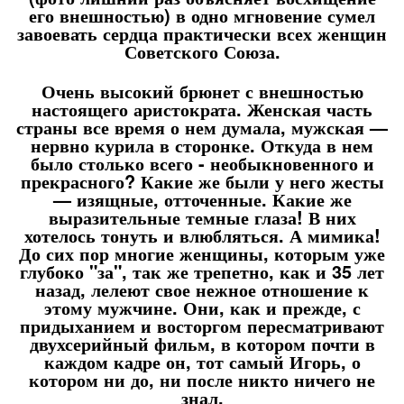
его внешностью) в одно мгновение сумел
завоевать сердца практически всех женщин
Советского Союза.
Очень высокий брюнет с внешностью
настоящего аристократа. Женская часть
страны все время о нем думала, мужская —
нервно курила в сторонке. Откуда в нем
было столько всего - необыкновенного и
прекрасного? Какие же были у него жесты
— изящные, отточенные. Какие же
выразительные темные глаза! В них
хотелось тонуть и влюбляться. А мимика!
До сих пор многие женщины, которым уже
глубоко "за", так же трепетно, как и 35 лет
назад, лелеют свое нежное отношение к
этому мужчине. Они, как и прежде, с
придыханием и восторгом пересматривают
двухсерийный фильм, в котором почти в
каждом кадре он, тот самый Игорь, о
котором ни до, ни после никто ничего не
знал.