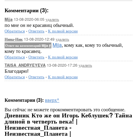
Комментарии (3):
13-08-2020-06:05
удалить
Mjja
по мне он не красавиц обычный.
Обратиться
-
Ответить
-
К полной версии
13-08-2020-12:49
удалить
Нина-Ник
Mjja
, кому как, кому то обычный,
Ответ на комментарий Mjja
#
кому то красавец.
Обратиться
-
Ответить
-
К полной версии
13-08-2020-17:26
удалить
TAISA_ANDRYEYEVA
Благодарю!
Обратиться
-
Ответить
-
К полной версии
Комментарии (3):
вверх^
Вы сейчас не можете прокомментировать это сообщение.
Дневник Кто же он Игорь Кеблушек? Тайна
длиной в четверть века! |
Неизвестная_Планета -
Неизвестная_Планета |