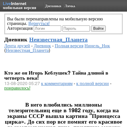
Live
Internet
Дневники
Личка
мобильная версия
Вы были перенаправлены на мобильную версию
страницы.
Вернуться!
Авторизация
Дневник
Неизвестная_Планета
Лента друзей
-
Дневник
-
Полная версия
Нинель_Ник
(
Неизвестная_Планета
)
Кто же он Игорь Кеблушек? Тайна длиной в
четверть века!
13-08-2020 05:27
к комментариям
-
к полной версии
-
понравилось!
В него влюбились миллионы
телезрительниц еще в 1982 году, когда на
экраны СССР вышла картина "Принцесса
цирка». До сих пор все помнят его красивое
до умопомрачения лицо, приятную манеру