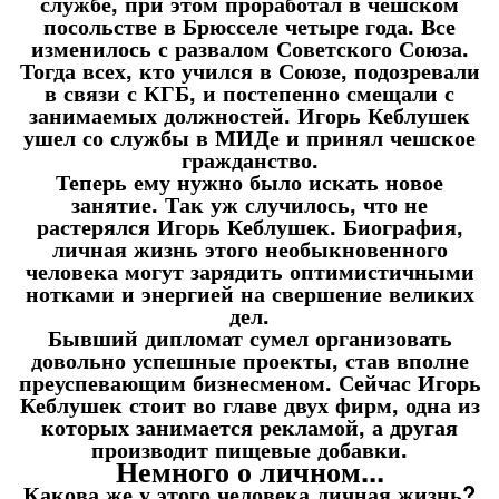
службе, при этом проработал в чешском
посольстве в Брюсселе четыре года. Все
изменилось с развалом Советского Союза.
Тогда всех, кто учился в Союзе, подозревали
в связи с КГБ, и постепенно смещали с
занимаемых должностей. Игорь Кеблушек
ушел со службы в МИДе и принял чешское
гражданство.
Теперь ему нужно было искать новое
занятие. Так уж случилось, что не
растерялся Игорь Кеблушек. Биография,
личная жизнь этого необыкновенного
человека могут зарядить оптимистичными
нотками и энергией на свершение великих
дел.
Бывший дипломат сумел организовать
довольно успешные проекты, став вполне
преуспевающим бизнесменом. Сейчас Игорь
Кеблушек стоит во главе двух фирм, одна из
которых занимается рекламой, а другая
производит пищевые добавки.
Немного о личном...
Какова же у этого человека личная жизнь?