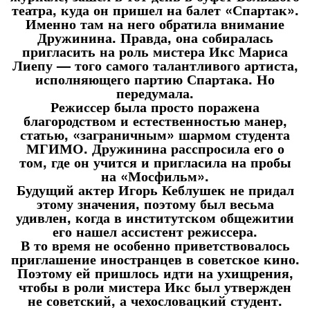
театра, куда он пришел на балет «Спартак».
Именно там на него обратила внимание
Дружинина. Правда, она собиралась
пригласить на роль мистера Икс Мариса
Лиепу — того самого талантливого артиста,
исполняющего партию Спартака. Но
передумала.
Режиссер была просто поражена
благородством и естественностью манер,
статью, «заграничным» шармом студента
МГИМО. Дружинина расспросила его о
том, где он учится и пригласила на пробы
на «Мосфильм».
Будущий актер Игорь Кеблушек не придал
этому значения, поэтому был весьма
удивлен, когда в институтском общежитии
его нашел ассистент режиссера.
В то время не особенно приветствовалось
приглашение иностранцев в советское кино.
Поэтому ей пришлось идти на ухищрения,
чтобы в роли мистера Икс был утвержден
не советский, а чехословацкий студент.