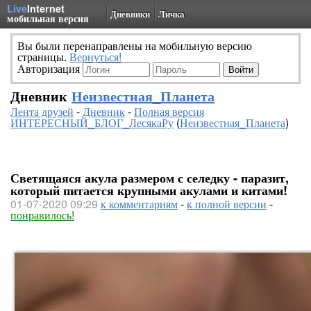
Live
Internet
Дневники
Личка
мобильная версия
Вы были перенаправлены на мобильную версию
страницы.
Вернуться!
Авторизация
Дневник
Неизвестная_Планета
Лента друзей
-
Дневник
-
Полная версия
ИНТЕРЕСНЫЙ_БЛОГ_ЛесякаРу
(
Неизвестная_Планета
)
Светящаяся акула размером с селедку - паразит,
который питается крупными акулами и китами!
01-07-2020 09:29
к комментариям
-
к полной версии
-
понравилось!