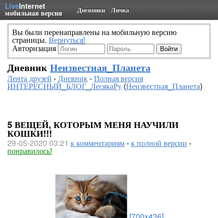
Live
Internet
Дневники
Личка
мобильная версия
Вы были перенаправлены на мобильную версию
страницы.
Вернуться!
Авторизация
Дневник
Неизвестная_Планета
Лента друзей
-
Дневник
-
Полная версия
ИНТЕРЕСНЫЙ_БЛОГ_ЛесякаРу
(
Неизвестная_Планета
)
5 ВЕЩЕЙ, КОТОРЫМ МЕНЯ НАУЧИЛИ
КОШКИ!!!
29-05-2020 03:21
к комментариям
-
к полной версии
-
понравилось!
[700x436]