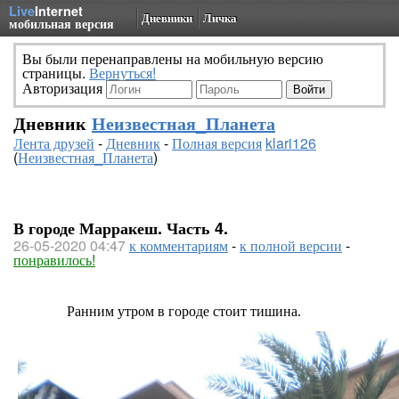
Live
Internet
Дневники
Личка
мобильная версия
Вы были перенаправлены на мобильную версию
страницы.
Вернуться!
Авторизация
Дневник
Неизвестная_Планета
Лента друзей
-
Дневник
-
Полная версия
klari126
(
Неизвестная_Планета
)
В городе Марракеш. Часть 4.
26-05-2020 04:47
к комментариям
-
к полной версии
-
понравилось!
Ранним утром в городе стоит тишина.