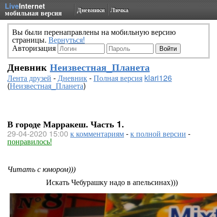
Live
Internet
Дневники
Личка
мобильная версия
Вы были перенаправлены на мобильную версию
страницы.
Вернуться!
Авторизация
Дневник
Неизвестная_Планета
Лента друзей
-
Дневник
-
Полная версия
klari126
(
Неизвестная_Планета
)
В городе Марракеш. Часть 1.
29-04-2020 15:00
к комментариям
-
к полной версии
-
понравилось!
Читать с юмором)))
Искать Чебурашку надо в апельсинах)))