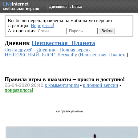
Live
Internet
Дневники
Личка
мобильная версия
Вы были перенаправлены на мобильную версию
страницы.
Вернуться!
Авторизация
Дневник
Неизвестная_Планета
Лента друзей
-
Дневник
-
Полная версия
ИНТЕРЕСНЫЙ_БЛОГ_ЛесякаРу
(
Неизвестная_Планета
)
Правила игры в шахматы – просто и доступно!
26-04-2020 20:40
к комментариям
-
к полной версии
-
понравилось!