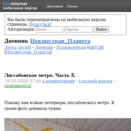
Live
Internet
Дневники
Личка
мобильная версия
Вы были перенаправлены на мобильную версию
страницы.
Вернуться!
Авторизация
Дневник
Неизвестная_Планета
Лента друзей
-
Дневник
-
Полная версия
klari126
(
Неизвестная_Планета
)
Лиссабонское метро. Часть 3.
19-03-2020 07:49
к комментариям
-
к полной версии
-
понравилось!
Покажу вам всякие интерьеры лиссабонского метро. К
своим фото добавила чужие.