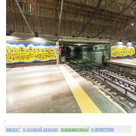
.
вверх^
к полной версии
понравилось!
в evernote