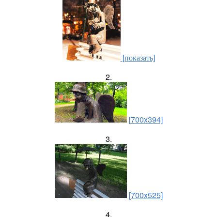
[показать]
2.
[700x394]
3.
[700x525]
4.