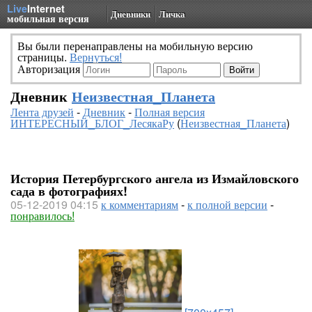
Live
Internet
Дневники
Личка
мобильная версия
Вы были перенаправлены на мобильную версию
страницы.
Вернуться!
Авторизация
Дневник
Неизвестная_Планета
Лента друзей
-
Дневник
-
Полная версия
ИНТЕРЕСНЫЙ_БЛОГ_ЛесякаРу
(
Неизвестная_Планета
)
История Петербургского ангела из Измайловского
сада в фотографиях!
05-12-2019 04:15
к комментариям
-
к полной версии
-
понравилось!