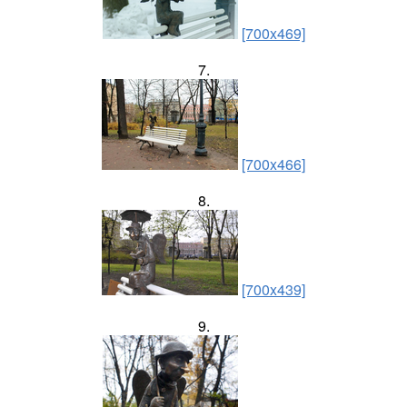
[700x469]
7.
[700x466]
8.
[700x439]
9.