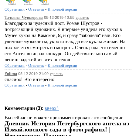
Обратиться
-
Ответить
-
К полной версии
05-12-2019-10:55
удалить
Татьяна_Чувьюрова
Благодарю за чудесный пост. Роман Шустров -
потрясающий художник. Я впервые увидела его кукол в
Музее кукол на Камской, 8, и сразу "заболела" ими. Его
уличные музыканты, укротитель, да все куклы живые. На
них хочется смотреть и смотреть. Очень рада, что именно
его Ангел выиграл конкурс. Он действительно самый
ленинградский из всех ангелов.
Обратиться
-
Ответить
-
К полной версии
05-12-2019-21:09
удалить
Yelima
спасибо! Это интересно!
Обратиться
-
Ответить
-
К полной версии
Комментарии (3):
вверх^
Вы сейчас не можете прокомментировать это сообщение.
Дневник История Петербургского ангела из
Измайловского сада в фотографиях! |
Неизвестная_Планета -