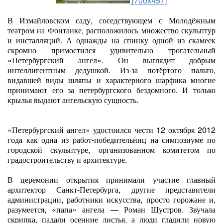
[700x457]
В Измайловском саду, соседствующем с Молодёжным
театром на Фонтанке, расположилось множество скульптур
и инсталляций. А однажды на спинку одной из скамеек
скромно примостился удивительно трогательный
«Петербургский ангел». Он выглядит добрым
интеллигентным дедушкой. Из-за потёртого пальто,
видавшей виды шляпы и характерного шарфика многие
принимают его за петербургского бездомного. И только
крылья выдают ангельскую сущность.
«Петербургский ангел» удостоился чести 12 октября 2012
года как одна из работ-победительниц на симпозиуме по
городской скульптуре, организованном комитетом по
градостроительству и архитектуре.
В церемонии открытия принимали участие главный
архитектор Санкт-Петербурга, другие представители
администрации, работники искусства, просто горожане и,
разумеется, «папа» ангела — Роман Шустров. Звучала
скрипка, падали осенние листья, а люди гладили новую