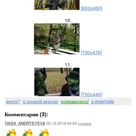
[600x450]
10.
[700x476]
11.
[700x440]
вверх^
к полной версии
понравилось!
в evernote
Комментарии (3):
05-12-2019-04:53
удалить
TAISA_ANDRYEYEVA