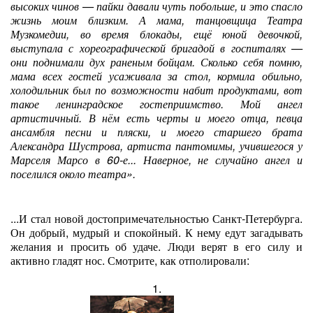
высоких чинов — пайки давали чуть побольше, и это спасло
жизнь моим близким. А мама, танцовщица Театра
Музкомедии, во время блокады, ещё юной девочкой,
выступала с хореографической бригадой в госпиталях —
они поднимали дух раненым бойцам. Сколько себя помню,
мама всех гостей усаживала за стол, кормила обильно,
холодильник был по возможности набит продуктами, вот
такое ленинградское гостеприимство. Мой ангел
артистичный. В нём есть черты и моего отца, певца
ансамбля песни и пляски, и моего старшего брата
Александра Шустрова, артиста пантомимы, учившегося у
Марселя Марсо в 60-е... Наверное, не случайно ангел и
поселился около театра».
...И стал новой достопримечательностью Санкт-Петербурга.
Он добрый, мудрый и спокойный. К нему едут загадывать
желания и просить об удаче. Люди верят в его силу и
активно гладят нос. Смотрите, как отполировали:
1.