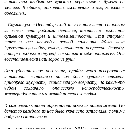
испытывал необычные чувства, перескочив с бумаги на
металл. В общем, открытие состоялось и все, кажется,
довольны!..
...Скульптура «Петербургский ангел» посвящена старикам
из моего ленинградского детства, носителям особенной
душевной культуры и интеллигентности. Эти старики,
пережив все невзгоды первой половины 20-го века
(гражданскую войну, голод, сталинские репрессии, блокаду,
потерю родных и друзей), сохранили в себе оптимизм. Они
восстанавливали наш город из руин.
Это удивительное поколение, пройдя через невероятные
испытания выпавшего на их долю сурового времени,
приобрело мудрость, свойственную возрасту, но каким-то
чудом сохранило юношескую непосредственность,
жизнерадостность и живой интерес к людям.
К сожалению, этот образ почти исчез из нашей жизни. Но
детство каждого из нас было украшено встречами с этими
добрыми стариками».
На своё трёхлетие, в октябре 2015 года, скульптура