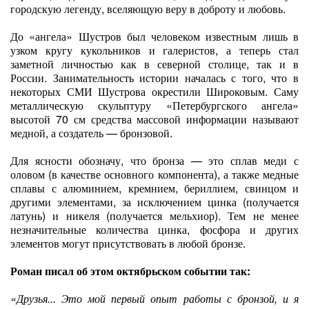
городскую легенду, вселяющую веру в доброту и любовь.
До «ангела» Шустров был человеком известным лишь в
узком кругу кукольников и галеристов, а теперь стал
заметной личностью как в северной столице, так и в
России. Занимательность истории началась с того, что в
некоторых СМИ Шустрова окрестили Широковым. Саму
металлическую скульптуру «Петербургского ангела»
высотой 70 см средства массовой информации называют
медной, а создатель — бронзовой.
Для ясности обозначу, что бронза — это сплав меди с
оловом (в качестве основного компонента), а также медные
сплавы с алюминием, кремнием, бериллием, свинцом и
другими элементами, за исключением цинка (получается
латунь) и никеля (получается мельхиор). Тем не менее
незначительные количества цинка, фосфора и других
элементов могут присутствовать в любой бронзе.
Роман писал об этом октябрьском событии так:
«Друзья... Это мой первый опыт работы с бронзой, и я