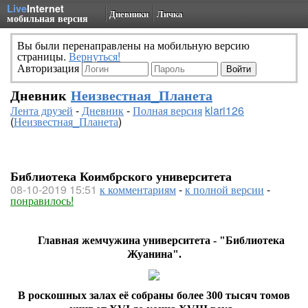
Live
Internet
Дневники
Личка
мобильная версия
Вы были перенаправлены на мобильную версию
страницы.
Вернуться!
Авторизация
Дневник
Неизвестная_Планета
Лента друзей
-
Дневник
-
Полная версия
klari126
(
Неизвестная_Планета
)
Библиотека Коимбрского университета
08-10-2019 15:51
к комментариям
-
к полной версии
-
понравилось!
Главная жемчужина университета - "Библиотека
Жуанина".
В роскошных залах её собраны более 300 тысяч томов