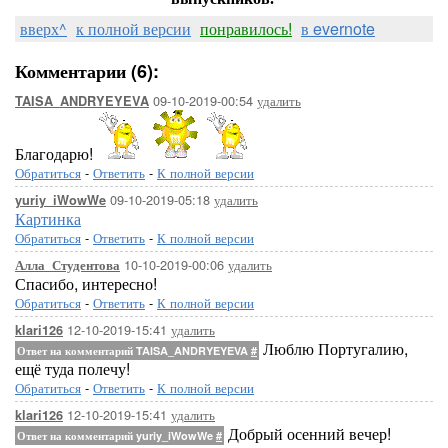
вверх^
к полной версии
понравилось!
в evernote
Комментарии (6):
09-10-2019-00:54
удалить
TAISA_ANDRYEYEVA
Благодарю!
Обратиться
-
Ответить
-
К полной версии
09-10-2019-05:18
удалить
yuriy_iWowWe
Картинка
Обратиться
-
Ответить
-
К полной версии
10-10-2019-00:06
удалить
Алла_Студентова
Спасибо, интересно!
Обратиться
-
Ответить
-
К полной версии
12-10-2019-15:41
удалить
klari126
Люблю Португалию,
Ответ на комментарий TAISA_ANDRYEYEVA
#
ещё туда полечу!
Обратиться
-
Ответить
-
К полной версии
12-10-2019-15:41
удалить
klari126
Добрый осенний вечер!
Ответ на комментарий yuriy_iWowWe
#