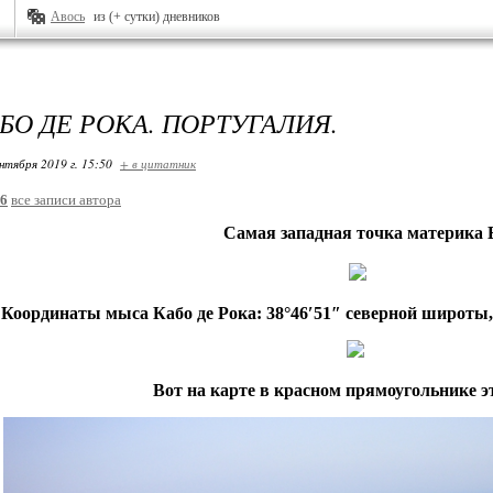
Авось
из (+ сутки) дневников
БО ДЕ РОКА. ПОРТУГАЛИЯ.
нтября 2019 г. 15:50
+ в цитатник
26
все записи автора
Самая западная точка материка Е
К
оординаты мыса Кабо де Рока: 38°46′51″ северной широты, 
Вот на карте в красном прямоугольнике э