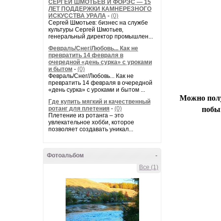
СЕРГЕЙ ШМОТЬЕВ И ФОРЭС — 15
ЛЕТ ПОДДЕРЖКИ КАМНЕРЕЗНОГО
ИСКУССТВА УРАЛА
-
(0)
Сергей Шмотьев: бизнес на службе
культуры Сергей Шмотьев,
генеральный директор промышлен...
Февраль/Снег/Любовь... Как не
превратить 14 февраля в
очередной «день сурка» с уроками
и бытом
-
(0)
Февраль/Снег/Любовь... Как не
превратить 14 февраля в очередной
«день сурка» с уроками и бытом ...
Можно полу
Где купить мягкий и качественный
ротанг для плетения
-
(0)
побыв
Плетение из ротанга – это
увлекательное хобби, которое
позволяет создавать уникал...
Фотоальбом
-
Все (1)