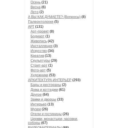
Осень
(21)
Весна
(6)
Лето
(2)
А ВЫ КАК ДУМАЕТЕ? (Вопросы)
(8)
Палеонтология
(5)
АРТ
(131)
Арт-проект
(8)
Бодиарт
(1)
Живопись
(42)
Инсталляция
(3)
Искусство
(34)
Креатив
(13)
Скульптуры
(29)
Стрит-арт
(1)
Фото-арт
(5)
Художники
(53)
АРХИТЕКТУРА,ИНТЕРЬЕР
(293)
Бары и рестораны
(2)
Дома и коттеджи
(61)
Другое
(64)
Замки и дворцы
(33)
Интерьер
(13)
Музеи
(26)
Отели и гостиницы
(26)
Церкви, монастыри, часовни,
соборы
(67)
ВИДЕОМАТЕРИАЛЫ
(88)