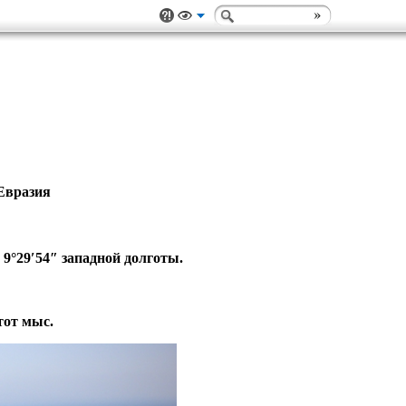
вразия
9°29′54″ западной долготы.
тот мыс.