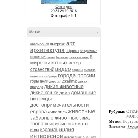
Фото дня
20:34 24.10.2016
Фотографий: 1
Метки
-
арт
америка
автомобили
архитектура
африка
бездомные
в
животные
белки
букмекерская контора
мире животных
ветер
видео
странствий
вороны
высотка
города россии
генетика
гибриды
горы
дели
джайпур
дикая
деревья
дикие животные
природа
домашние
дикие кошки
дома
питомцы
достопримечательности
животные
европа
Рубрики:
СТРА
живопись
МОИ 
забавные животные
зима
Метки:
Португа
зоопарк
игровые автоматы
Понравилось:
4 польз
индия
израиль
игры
интересное
интересное о кошках