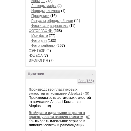
Игры,шоу
(3)
Легенды,мифы
(4)
Народы,племена
(1)
Праздники
(16)
Ритуалы,обряды,обычаи
(11)
Фестивали,карнавалы
(11)
ФОТОГРАФИИ
(568)
Мои фото
(77)
Фото дня
(183)
Фотоподборки
(297)
ФЭНТЕЗИ
(4)
ЧУДЕСА
(7)
ЭКОЛОГИЯ
(7)
Цитатник
-
Все (165)
Производство пластиковых
емкостей от компании Aleplast
-
(0)
Производство пластиковых емкостей
от компании Aleplast Компания
Aleplast — од...
Выбираем идеальное зеркало в
прихожую или ванную комнату
-
(0)
Как выбрать идеальное зеркало в
Липецке: советы и рекомендации ...