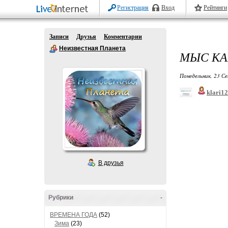
Регистрация
Вход
Рейтинги
Записи
Друзья
Комментарии
Неизвестная Планета
МЫС КА
Понедельник, 23 Се
klari1
В друзья
Рубрики
-
ВРЕМЕНА ГОДА
(52)
Зима
(23)