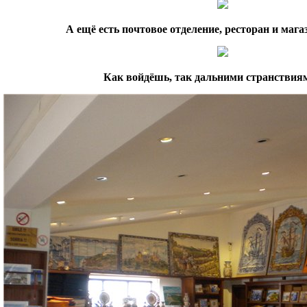
А ещё есть почтовое отделение, ресторан и мага
Как войдёшь, так дальними странствиям