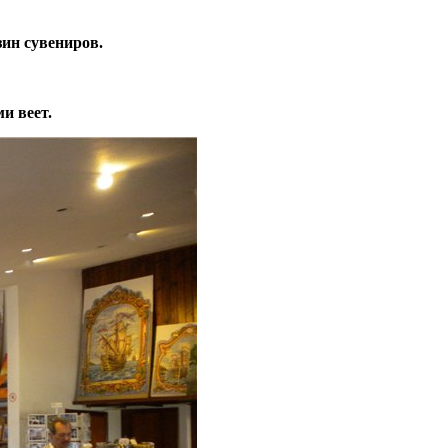
зин сувениров.
и веет.