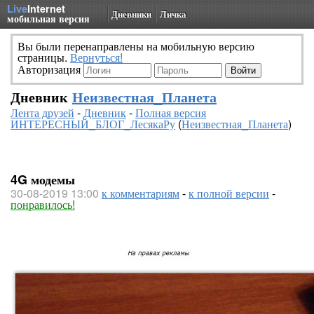
Live
Internet
Дневники
Личка
мобильная версия
Вы были перенаправлены на мобильную версию
страницы.
Вернуться!
Авторизация
Дневник
Неизвестная_Планета
Лента друзей
-
Дневник
-
Полная версия
ИНТЕРЕСНЫЙ_БЛОГ_ЛесякаРу
(
Неизвестная_Планета
)
4G модемы
30-08-2019 13:00
к комментариям
-
к полной версии
-
понравилось!