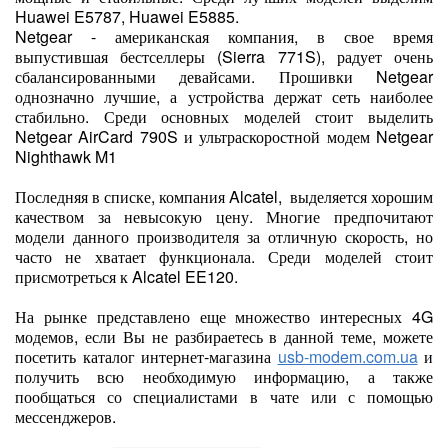
Huawei E5787, Huawei E5885.
Netgear - американская компания, в свое время
выпустившая бестселлеры (Sierra 771S), радует очень
сбалансированными девайсами. Прошивки Netgear
однозначно лучшие, а устройства держат сеть наиболее
стабильно. Среди основных моделей стоит выделить
Netgear AirCard 790S и ультраскоростной модем Netgear
Nighthawk M1
Последняя в списке, компания Alcatel, выделяется хорошим
качеством за невысокую цену. Многие предпочитают
модели данного производителя за отличную скорость, но
часто не хватает функционала. Среди моделей стоит
присмотреться к Alcatel EE120.
На рынке представлено еще множество интересных 4G
модемов, если Вы не разбираетесь в данной теме, можете
посетить каталог интернет-магазина
usb-modem.com.ua
и
получить всю необходимую информацию, а также
пообщаться со специалистами в чате или с помощью
мессенджеров.