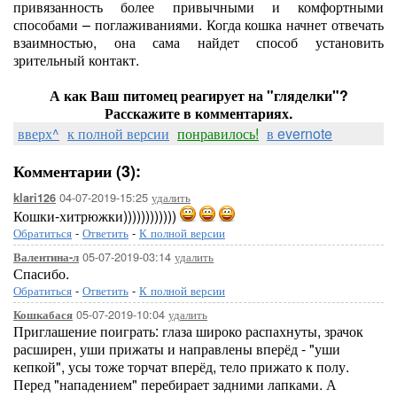
привязанность более привычными и комфортными
способами – поглаживаниями. Когда кошка начнет отвечать
взаимностью, она сама найдет способ установить
зрительный контакт.
А как Ваш питомец реагирует на "гляделки"?
Расскажите в комментариях.
вверх^
к полной версии
понравилось!
в evernote
Комментарии (3):
04-07-2019-15:25
удалить
klari126
Кошки-хитрюжки))))))))))))
Обратиться
-
Ответить
-
К полной версии
05-07-2019-03:14
удалить
Валентина-л
Спасибо.
Обратиться
-
Ответить
-
К полной версии
05-07-2019-10:04
удалить
Кошкабася
Приглашение поиграть: глаза широко распахнуты, зрачок
расширен, уши прижаты и направлены вперёд - "уши
кепкой", усы тоже торчат вперёд, тело прижато к полу.
Перед "нападением" перебирает задними лапками. А