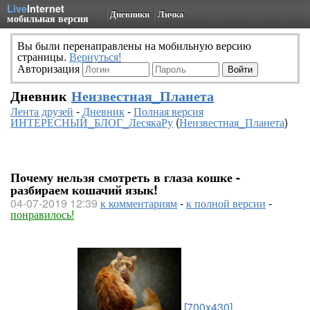
Live
Internet
Дневники
Личка
мобильная версия
Вы были перенаправлены на мобильную версию
страницы.
Вернуться!
Авторизация
Дневник
Неизвестная_Планета
Лента друзей
-
Дневник
-
Полная версия
ИНТЕРЕСНЫЙ_БЛОГ_ЛесякаРу
(
Неизвестная_Планета
)
Почему нельзя смотреть в глаза кошке -
разбираем кошачий язык!
04-07-2019 12:39
к комментариям
-
к полной версии
-
понравилось!
[700x430]