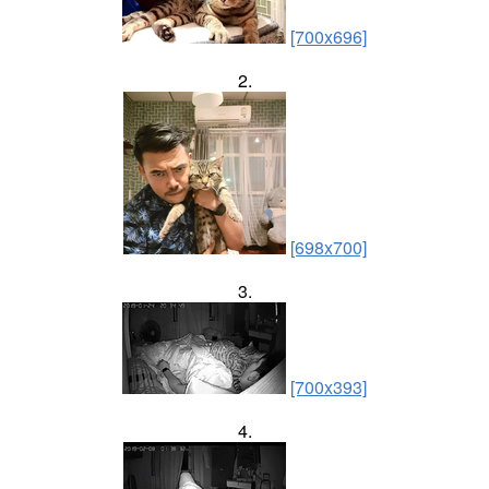
[700x696]
2.
[698x700]
3.
[700x393]
4.