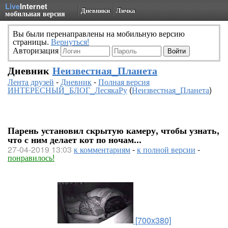
Live
Internet
Дневники
Личка
мобильная версия
Вы были перенаправлены на мобильную версию
страницы.
Вернуться!
Авторизация
Дневник
Неизвестная_Планета
Лента друзей
-
Дневник
-
Полная версия
ИНТЕРЕСНЫЙ_БЛОГ_ЛесякаРу
(
Неизвестная_Планета
)
Парень установил скрытую камеру, чтобы узнать,
что с ним делает кот по ночам...
27-04-2019 13:03
к комментариям
-
к полной версии
-
понравилось!
[700x380]