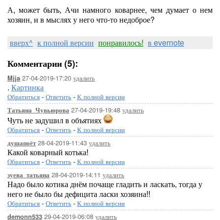
А, может быть, Ачи намного коварнее, чем думает о нем
хозяин, и в мыслях у него что-то недоброе?
вверх^
к полной версии
понравилось!
в evernote
Комментарии (5):
27-04-2019-17:20
удалить
Mjja
.
Картинка
Обратиться
-
Ответить
-
К полной версии
27-04-2019-19:48
удалить
Татьяна_Чувьюрова
Чуть не задушил в объятиях
Обратиться
-
Ответить
-
К полной версии
28-04-2019-11:43
удалить
душапоёт
Какой коварный котька!
Обратиться
-
Ответить
-
К полной версии
28-04-2019-14:11
удалить
зуева_татьяна
Надо было котика днём почаще гладить и ласкать, тогда у
него не было бы дефицита ласки хозяина!!
Обратиться
-
Ответить
-
К полной версии
29-04-2019-06:08
удалить
demonn533