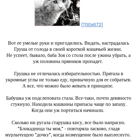
[700x672]
Вот ее умелые руки и пригодились. Видать, настрадалась
Груша от голода в своей короткой кошачьей жизни.
Не успеет, бывало, баба Зоя со стола после ужина убрать, а
уж половина пряников пропадет.
Грушка не отличалась избирательностью. Прятала в
укромные углы не только еду, привычную для ее собратьев.
А все, что можно было жевать в принципе.
Бабушка уж подслеповата стала. Все-таки, почти девяносто
стукнуло. Находила кошкины припасы чаще по запаху.
Когда они уж портиться начинали.
Сколько ни ругала старушка кису, все было напрасно.
"Блокадница ты моя," - повторяла ласково, гладя
мурлычущую "дочку", когда возмущение было выплеснуто.