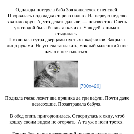
Однажды потеряла баба Зоя кошелечек с пенсией.
Прорвалась подкладка старого пальто. На первую неделю
хватило круп. А, что делать дальше, — неизвестно. Очень
уж гордой была бывшая ткачиха. У людей занимать
стыдилась.
Похлопала сутра дверцами пустых шкафчиков. Закрыла
лицо руками. Не успела заплакать, мокрый маленький нос
начал в нее тыкаться.
[700x426]
Подняла глаза: лежат два пряника да три вафли. Почти даже
незасохшие. Позавтракала бабуля.
В обед опять пригорюнилась. Отвернулась к окну, чтоб
кошку своим видом не огорчать. А та уж о ноги трется.
Глядит Зоя: у ног исчезнувший недавно кусок сыра в