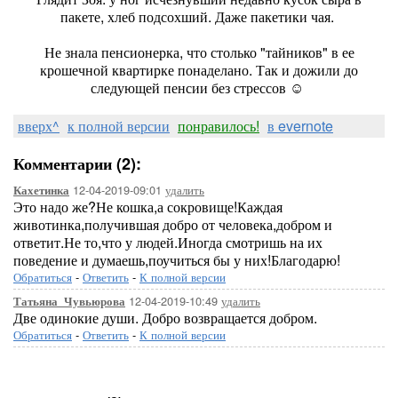
пакете, хлеб подсохший. Даже пакетики чая.
Не знала пенсионерка, что столько "тайников" в ее
крошечной квартирке понаделано. Так и дожили до
следующей пенсии без стрессов ☺
вверх^
к полной версии
понравилось!
в evernote
Комментарии (2):
12-04-2019-09:01
удалить
Кахетинка
Это надо же?Не кошка,а сокровище!Каждая
животинка,получившая добро от человека,добром и
ответит.Не то,что у людей.Иногда смотришь на их
поведение и думаешь,поучиться бы у них!Благодарю!
Обратиться
-
Ответить
-
К полной версии
12-04-2019-10:49
удалить
Татьяна_Чувьюрова
Две одинокие души. Добро возвращается добром.
Обратиться
-
Ответить
-
К полной версии