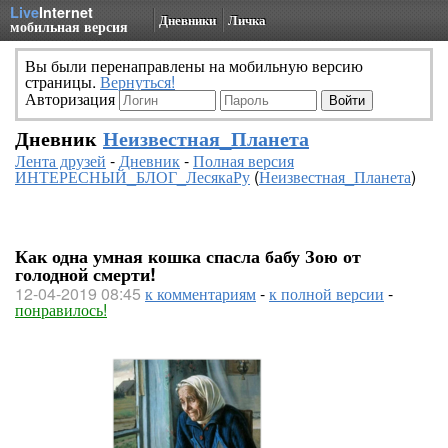
Live
Internet
Дневники
Личка
мобильная версия
Вы были перенаправлены на мобильную версию
страницы.
Вернуться!
Авторизация
Дневник
Неизвестная_Планета
Лента друзей
-
Дневник
-
Полная версия
ИНТЕРЕСНЫЙ_БЛОГ_ЛесякаРу
(
Неизвестная_Планета
)
Как одна умная кошка спасла бабу Зою от
голодной смерти!
12-04-2019 08:45
к комментариям
-
к полной версии
-
понравилось!