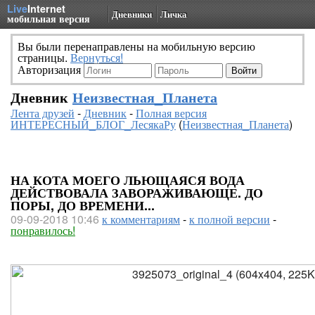
Live
Internet
Дневники
Личка
мобильная версия
Вы были перенаправлены на мобильную версию
страницы.
Вернуться!
Авторизация
Дневник
Неизвестная_Планета
Лента друзей
-
Дневник
-
Полная версия
ИНТЕРЕСНЫЙ_БЛОГ_ЛесякаРу
(
Неизвестная_Планета
)
НА КОТА МОЕГО ЛЬЮЩАЯСЯ ВОДА
ДЕЙСТВОВАЛА ЗАВОРАЖИВАЮЩЕ. ДО
ПОРЫ, ДО ВРЕМЕНИ...
09-09-2018 10:46
к комментариям
-
к полной версии
-
понравилось!