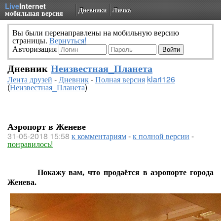
Live
Internet
Дневники
Личка
мобильная версия
Вы были перенаправлены на мобильную версию
страницы.
Вернуться!
Авторизация
Дневник
Неизвестная_Планета
Лента друзей
-
Дневник
-
Полная версия
klari126
(
Неизвестная_Планета
)
Аэропорт в Женеве
31-05-2018 15:58
к комментариям
-
к полной версии
-
понравилось!
Покажу вам, что продаётся в аэропорте города
Женева.