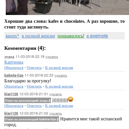
Хорошие два слова: kafes и chocolates. А раз хорошие, то
стоит туда заглянуть.
вверх^
к полной версии
понравилось!
в evernote
Комментарии (4):
11-03-2018-22:18
удалить
луида
Картинка
Обратиться
-
Ответить
-
К полной версии
11-03-2018-22:23
удалить
babeta-liza
Благодарю за прогулку!
Обратиться
-
Ответить
-
К полной версии
12-03-2018-21:01
удалить
klari126
)))))))))))
Ответ на комментарий луида
#
Обратиться
-
Ответить
-
К полной версии
12-03-2018-21:02
удалить
klari126
Нравится мне такой испанский
Ответ на комментарий babeta-liza
#
город.