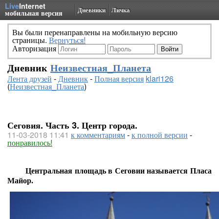
Live
Internet
Дневники
Личка
мобильная версия
Вы были перенаправлены на мобильную версию
страницы.
Вернуться!
Авторизация
Дневник
Неизвестная_Планета
Лента друзей
-
Дневник
-
Полная версия
klari126
(
Неизвестная_Планета
)
Сеговия. Часть 3. Центр города.
11-03-2018 11:41
к комментариям
-
к полной версии
-
понравилось!
Центральная площадь в Сеговии называется Пласа
Майор.