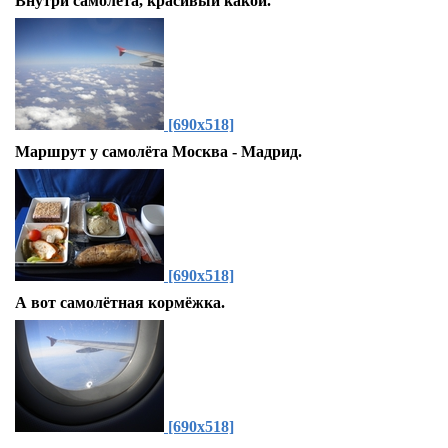
Внутри самолёта, красивый какой.
[690x518]
Маршрут у самолёта Москва - Мадрид.
[690x518]
А вот самолётная кормёжка.
[690x518]