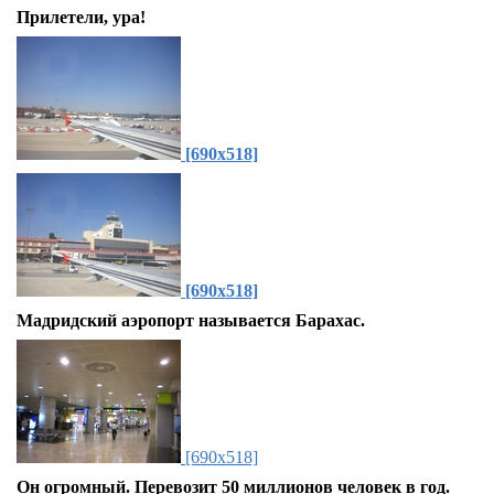
Прилетели, ура!
[690x518]
[690x518]
Мадридский аэропорт называется Барахас.
[690x518]
Он огромный. Перевозит 50 миллионов человек в год.