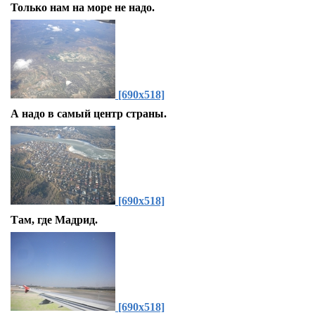
Только нам на море не надо.
[690x518]
А надо в самый центр страны.
[690x518]
Там, где Мадрид.
[690x518]