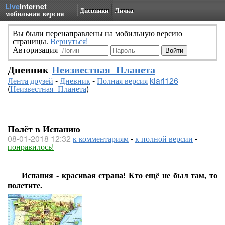
Live
Internet
Дневники
Личка
мобильная версия
Вы были перенаправлены на мобильную версию
страницы.
Вернуться!
Авторизация
Дневник
Неизвестная_Планета
Лента друзей
-
Дневник
-
Полная версия
klari126
(
Неизвестная_Планета
)
Полёт в Испанию
08-01-2018 12:32
к комментариям
-
к полной версии
-
понравилось!
Испания - красивая страна! Кто ещё не был там, то
полетите.