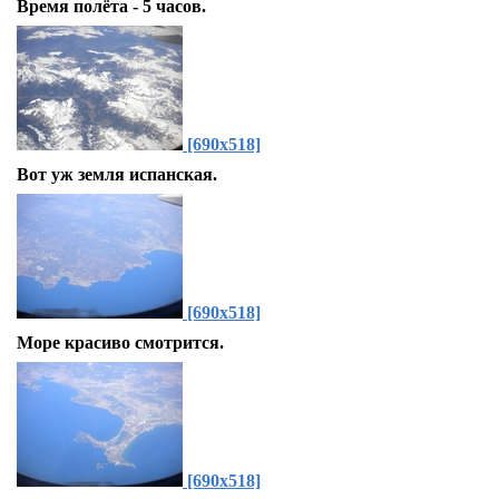
Время полёта - 5 часов.
[690x518]
Вот уж земля испанская.
[690x518]
Море красиво смотрится.
[690x518]