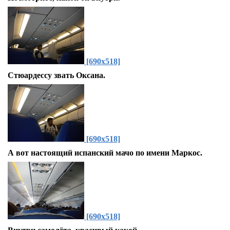
[690x518]
Стюардессу звать Оксана.
[690x518]
А вот настоящий испанский мачо по имени Маркос.
[690x518]