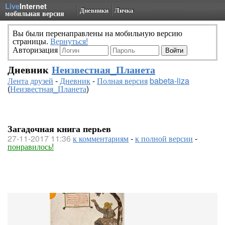
Live
Internet
Дневники
Личка
мобильная версия
Вы были перенаправлены на мобильную версию
страницы.
Вернуться!
Авторизация
Дневник
Неизвестная_Планета
Лента друзей
-
Дневник
-
Полная версия
babeta-liza
(
Неизвестная_Планета
)
Загадочная книга перьев
27-11-2017 11:36
к комментариям
-
к полной версии
-
понравилось!