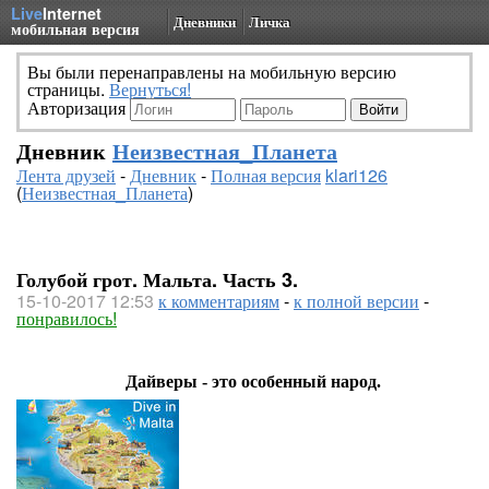
Live
Internet
Дневники
Личка
мобильная версия
Вы были перенаправлены на мобильную версию
страницы.
Вернуться!
Авторизация
Дневник
Неизвестная_Планета
Лента друзей
-
Дневник
-
Полная версия
klari126
(
Неизвестная_Планета
)
Голубой грот. Мальта. Часть 3.
15-10-2017 12:53
к комментариям
-
к полной версии
-
понравилось!
Дайверы - это особенный народ.