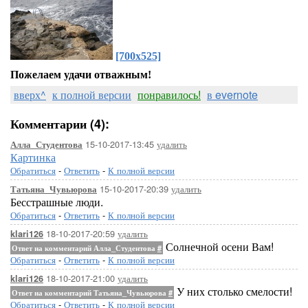
[700x525]
Пожелаем удачи отважным!
вверх^
к полной версии
понравилось!
в evernote
Комментарии (4):
15-10-2017-13:45
удалить
Алла_Студентова
Картинка
Обратиться
-
Ответить
-
К полной версии
15-10-2017-20:39
удалить
Татьяна_Чувьюрова
Бесстрашные люди.
Обратиться
-
Ответить
-
К полной версии
18-10-2017-20:59
удалить
klari126
Солнечной осени Вам!
Ответ на комментарий Алла_Студентова
#
Обратиться
-
Ответить
-
К полной версии
18-10-2017-21:00
удалить
klari126
У них столько смелости!
Ответ на комментарий Татьяна_Чувьюрова
#
Обратиться
-
Ответить
-
К полной версии