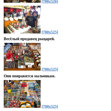
[700x526]
[700x525]
Весёлый продавец рыцарей.
[700x525]
Они понравятся мальчикам.
[700x525]