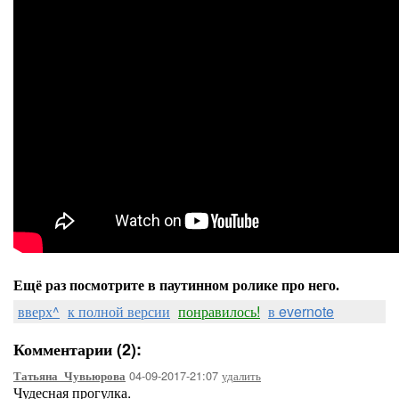
Ещё раз посмотрите в паутинном ролике про него.
вверх^
к полной версии
понравилось!
в evernote
Комментарии (2):
04-09-2017-21:07
удалить
Татьяна_Чувьюрова
Чудесная прогулка.