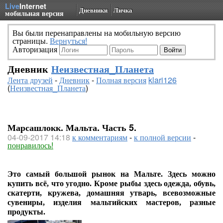
Live
Internet
Дневники
Личка
мобильная версия
Вы были перенаправлены на мобильную версию
страницы.
Вернуться!
Авторизация
Дневник
Неизвестная_Планета
Лента друзей
-
Дневник
-
Полная версия
klari126
(
Неизвестная_Планета
)
Марсашлокк. Мальта. Часть 5.
04-09-2017 14:18
к комментариям
-
к полной версии
-
понравилось!
Это самый большой рынок на Мальте. Здесь можно
купить всё, что угодно. Кроме рыбы здесь одежда, обувь,
скатерти, кружева, домашняя утварь, всевозможные
сувениры, изделия мальтийских мастеров, разные
продукты.